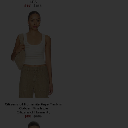
LPA
Предыдущая цена:
$141
$188
Citizens of Humanity Faye Tank in
Golden Pinstripe
Citizens of Humanity
Предыдущая цена:
$118
$138