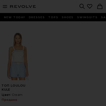
menu - shows more content
Revolve, Apparel & Fashion
Search
NEW TODAY
DRESSES
TOPS
SHOES
SWIMSUITS
SA
ТОП LOULOU
KULE
Цвет:
Cream
Продано