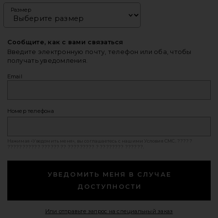
Размер
Сообщите, как с вами связаться
Введите электронную почту, телефон или оба, чтобы
получать уведомления.
Email
Номер телефона
Нажимая «Уведомить меня», вы соглашаетесь с нашими
Условия СМС
. ?????
??????????? ?????? ?? ????????? ? ???????? ??????.
УВЕДОМИТЬ МЕНЯ В СЛУЧАЕ
ДОСТУПНОСТИ
Opens in a mod
Или отправьте запрос на специальный заказ