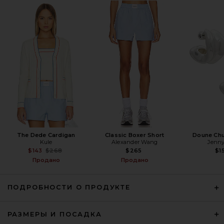
RE/DONE Knotted Ribbed Tank in
Seaside
RE/DONE
$125
The Dede Cardigan
Classic Boxer Short
Doune Ch
Kule
Alexander Wang
Jenny
Previous price:
$143
$268
$265
$1
Продано
Продано
ПОДРОБНОСТИ О ПРОДУКТЕ
РАЗМЕРЫ И ПОСАДКА