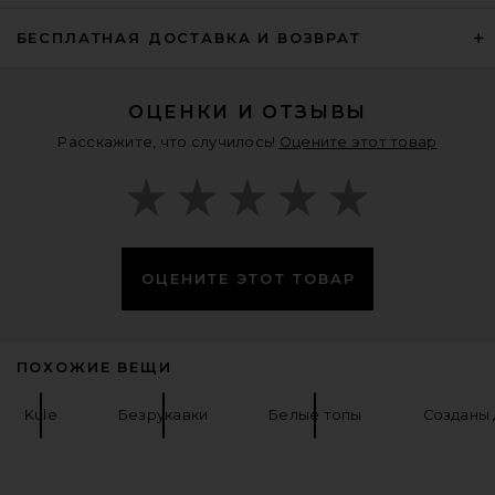
Helsa Eyelet Corset Top in Black
Helsa
Предыдущая цена:
$135
$168
БЕСПЛАТНАЯ ДОСТАВКА И ВОЗВРАТ
ОЦЕНКИ И ОТЗЫВЫ
Расскажите, что случилось!
Оцените этот товар
ОЦЕНИТЕ ЭТОТ ТОВАР
ПОХОЖИЕ ВЕЩИ
Kule
Безрукавки
Белые топы
Созданы 
L'Academie Carys Knit Tank in Ice
Blue
L'Academie
$138