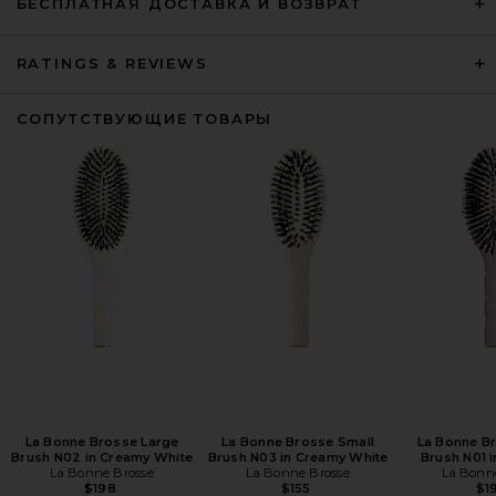
БЕСПЛАТНАЯ ДОСТАВКА И ВОЗВРАТ
RATINGS & REVIEWS
СОПУТСТВУЮЩИЕ ТОВАРЫ
La Bonne Brosse Large
La Bonne Brosse Small
La Bonne B
Brush N02 in Creamy White
Brush N03 in Creamy White
Brush N01 i
La Bonne Brosse
La Bonne Brosse
La Bonn
$198
$155
$1