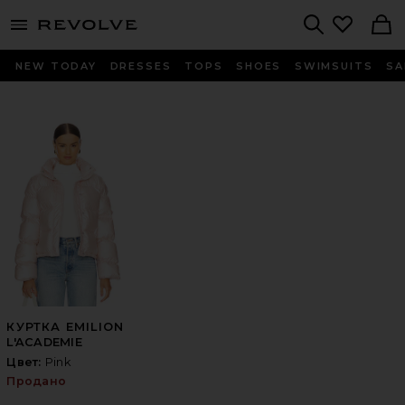
menu - shows more content
Revolve, Apparel & Fashion
Search
NEW TODAY
DRESSES
TOPS
SHOES
SWIMSUITS
SA
КУРТКА EMILION
L'ACADEMIE
Цвет:
Pink
Продано