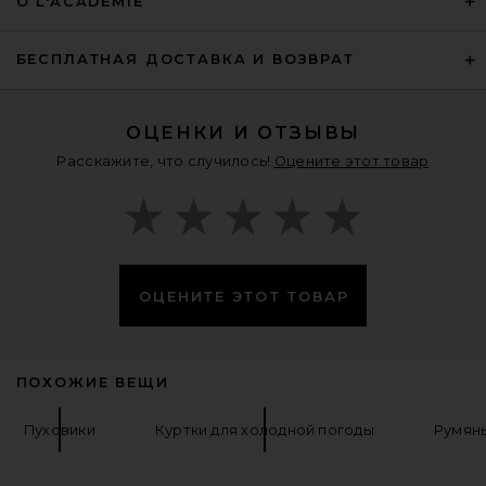
О L'ACADEMIE
$328
БЕСПЛАТНАЯ ДОСТАВКА И ВОЗВРАТ
ОЦЕНКИ И ОТЗЫВЫ
Расскажите, что случилось!
Оцените этот товар
ОЦЕНИТЕ ЭТОТ ТОВАР
Helsa The Oversized Leather
ПОХОЖИЕ ВЕЩИ
Bomber in Dusty Yellow
Helsa
Предыдущая цена:
$699
$998
Пуховики
Куртки для холодной погоды
Румяны