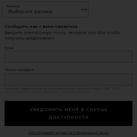
Размер
Сообщите, как с вами связаться
Введите электронную почту, телефон или оба, чтобы
получать уведомления.
Email
Номер телефона
Нажимая «Уведомить меня», вы соглашаетесь с нашими
Условия СМС
. ?????
??????????? ?????? ?? ????????? ? ???????? ??????.
УВЕДОМИТЬ МЕНЯ В СЛУЧАЕ
ДОСТУПНОСТИ
Opens in a mod
Или отправьте запрос на специальный заказ