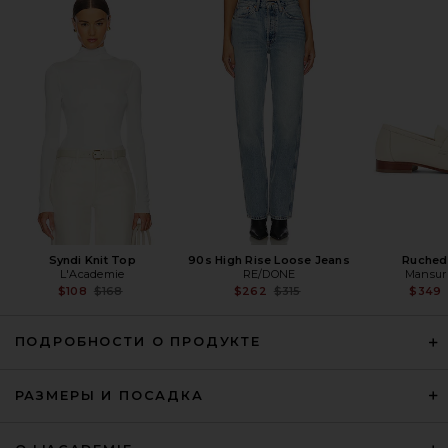
Beaufille Tadao Jacket in Beige
Beaufille
Предыдущая цена:
$522
$695
Syndi Knit Top
90s High Rise Loose Jeans
Ruched
L'Academie
RE/DONE
Mansur 
Previous price:
Previous price:
$108
$168
$262
$315
$349
ПОДРОБНОСТИ О ПРОДУКТЕ
РАЗМЕРЫ И ПОСАДКА
Helsa Oversized Cropped Trench
in Chino
Helsa