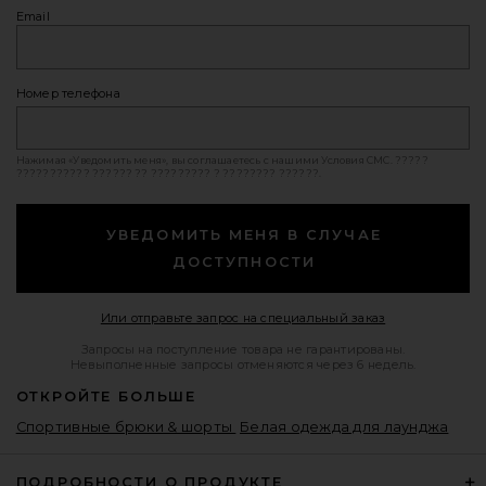
Email
Номер телефона
Нажимая «Уведомить меня», вы соглашаетесь с нашими
Условия СМС
. ?????
??????????? ?????? ?? ????????? ? ???????? ??????.
УВЕДОМИТЬ МЕНЯ В СЛУЧАЕ
ДОСТУПНОСТИ
Opens in a mod
Или отправьте запрос на специальный заказ
Запросы на поступление товара не гарантированы.
Невыполненные запросы отменяются через 6 недель.
ОТКРОЙТЕ БОЛЬШЕ
Спортивные брюки & шорты
Белая одежда для лаунджа
ПОДРОБНОСТИ О ПРОДУКТЕ