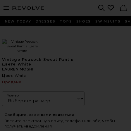
menu - shows more content
Revolve, Apparel & Fashion
Search
NEW TODAY
DRESSES
TOPS
SHOES
SWIMSUITS
SA
Vintage Peacock Sweat Pant в
цвете White
LAUREN MOSHI
Цвет:
White
Продано
Размер
Сообщите, как с вами связаться
Введите электронную почту, телефон или оба, чтобы
получать уведомления.