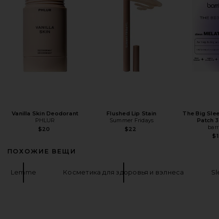
Vanilla Skin Deodorant
Flushed Lip Stain
The Big Sle
PHLUR
Summer Fridays
Patch 
barr
$20
$22
$1
ПОХОЖИЕ ВЕЩИ
Lemme
Косметика для здоровья и вэлнеса
Sl