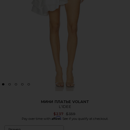
МИНИ ПЛАТЬЕ VOLANT
L'IDEE
Previous price:
$237
$359
Affirm
Pay over time with
. See if you qualify at checkout.
Размер