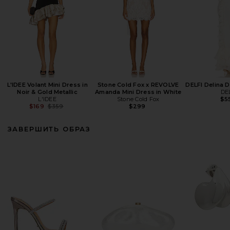
L'IDEE Volant Mini Dress in
Stone Cold Fox x REVOLVE
DELFI Delina 
Noir & Gold Metallic
Amanda Mini Dress in White
DE
L'IDEE
Stone Cold Fox
$5
Previous price:
$169
$359
$299
ЗАВЕРШИТЬ ОБРАЗ