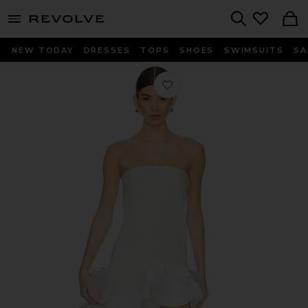
menu - shows more content
Revolve, Apparel & Fashion
Search
NEW TODAY
DRESSES
TOPS
SHOES
SWIMSUITS
SA
Любимое МИНИ ПЛАТЬЕ VOLANT