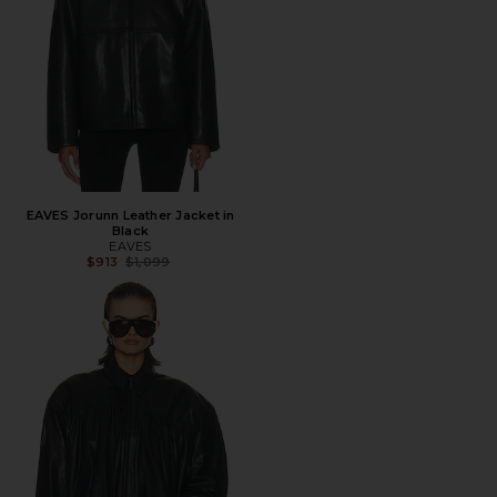
EAVES Jorunn Leather Jacket in
Black
EAVES
Предыдущая цена:
$913
$1,099