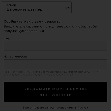
Размер
Сообщите, как с вами связаться
Введите электронную почту, телефон или оба, чтобы
получать уведомления.
Email
Номер телефона
Нажимая «Уведомить меня», вы соглашаетесь с нашими
Условия СМС
. ?????
??????????? ?????? ?? ????????? ? ???????? ??????.
УВЕДОМИТЬ МЕНЯ В СЛУЧАЕ
ДОСТУПНОСТИ
Opens in a mod
Или отправьте запрос на специальный заказ