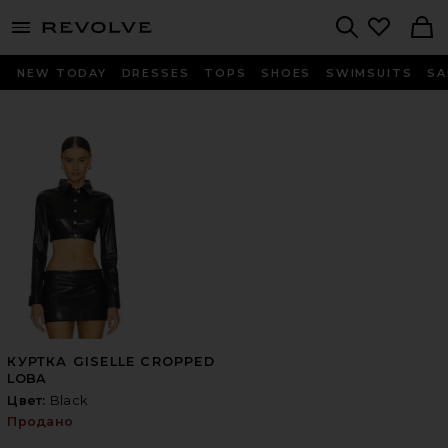
menu - shows more content
Revolve, Apparel & Fashion
Search
NEW TODAY
DRESSES
TOPS
SHOES
SWIMSUITS
SA
КУРТКА GISELLE CROPPED
LOBA
Цвет:
Black
Продано