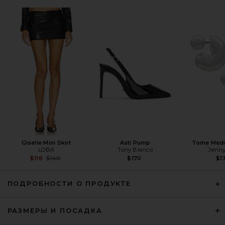
SRG Alina Leather Jacket in Black
SRG
Предыдущая цена:
$375
$750
Giselle Mini Skirt
Asti Pump
Tome Med
LOBA
Tony Bianco
Jenny
Previous price:
$118
$140
$170
$1
ПОДРОБНОСТИ О ПРОДУКТЕ
РАЗМЕРЫ И ПОСАДКА