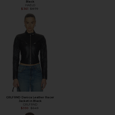
Black
HAELO
Предыдущая цена:
$361
$879
GRLFRND Danica Leather Racer
Jacket in Black
GRLFRND
Предыдущая цена:
$330
$549