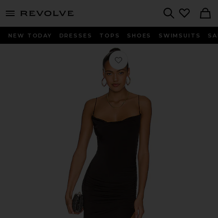
menu - shows more content
Revolve, Apparel & Fashion
Search
NEW TODAY
DRESSES
TOPS
SHOES
SWIMSUITS
SA
Любимое ВЕЧЕРНЕЕ ПЛАТЬЕ ODESS