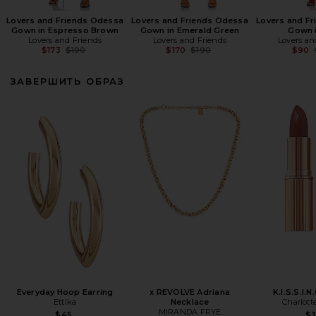
Lovers and Friends Odessa
Lovers and Friends Odessa
Lovers and F
Gown in Espresso Brown
Gown in Emerald Green
Gown 
Lovers and Friends
Lovers and Friends
Lovers an
Previous price:
Previous price:
$173
$190
$170
$190
$90
ЗАВЕРШИТЬ ОБРАЗ
Everyday Hoop Earring
x REVOLVE Adriana
K.I.S.S.I.N
Ettika
Necklace
Charlott
MIRANDA FRYE
$45
$3