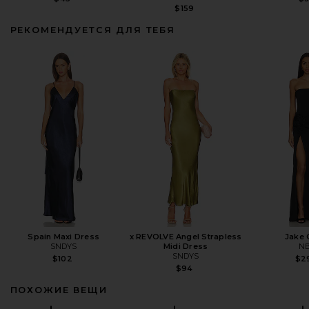
$159
РЕКОМЕНДУЕТСЯ ДЛЯ ТЕБЯ
Spain Maxi Dress
x REVOLVE Angel Strapless
Jake
SNDYS
Midi Dress
N
SNDYS
$102
$2
$94
ПОХОЖИЕ ВЕЩИ