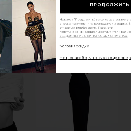
показать больше
ПРОДОЛЖИТЬ
Нажимая "Продолжить", вы соглашаетесь получ
о новых поступлениях, распродажах и акциях. 
отказаться в любое время. Просмотр
политика конфиденциальности
Жители Калиф
УВЕДОМЛЕНИЕ О ФИНАНСОВЫХ СТИМУЛАХ.
*УСЛОВИЯ СКИДКИ
Нет, спасибо, я только хочу сове
in Cream
LSPACE Sander Top in Cafe
LSPACE San
LSPACE
$55
$99
Previous price:
Previous price: