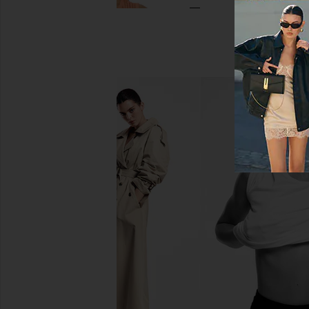
LSPACE Sander Top in Fresh Squeezed
LSPACE Sander Top 
LSPACE
LSPACE
$99
$80
$99