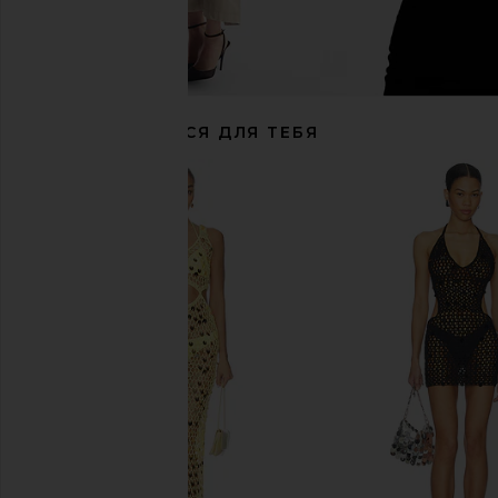
РЕКОМЕНДУЕТСЯ ДЛЯ ТЕБЯ
MORE TO COME Elliana Crochet Mini
superdown Coralie Skirt
Skirt in White
Yellow
MORE TO COME
superdown
$58
$86