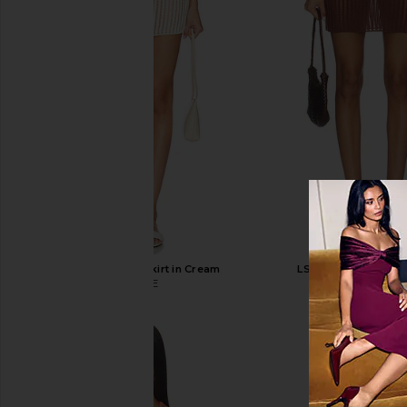
LSPACE Sander Skirt in Cream
LSPACE Sander Skirt
LSPACE
LSPACE
$92
$56
$92