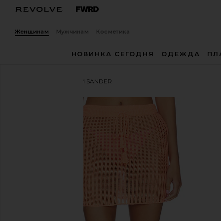
Женщинам
Мужчинам
Косметика
НОВИНКА СЕГОДНЯ
ОДЕЖДА
ПЛ
LSPACE
ЮБКА МИНИ SANDER
избранноеLSPACE Sander Skirt in Fresh Squeezed