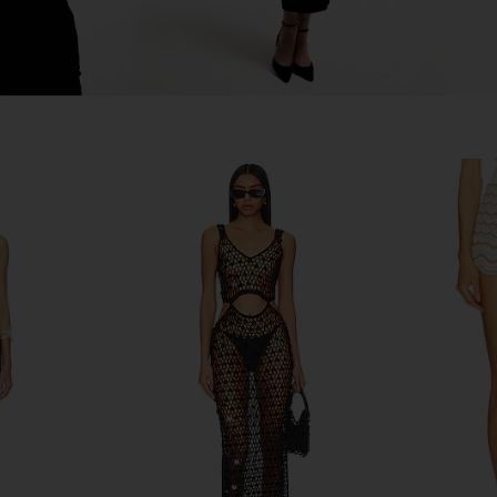
 Set in Baby
SNDYS Odessa Knit Maxi Dress in
BEACH RI
Mango Ombre
SNDYS
$115