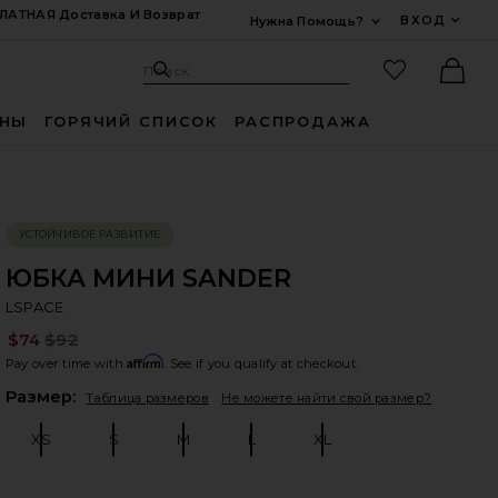
ЛАТНАЯ Доставка И Возврат
ВХОД
Нужна Помощь?
Развернуть Для
Поиск: Site
Избранные
Поиск
Ther
ИНЫ
ГОРЯЧИЙ СПИСОК
РАСПРОДАЖА
УСТОЙЧИВОЕ РАЗВИТИЕ
ЮБКА МИНИ SANDER
LS
bran
LSPACE
$74
$92
Pre
Affirm
Pay over time with
. See if you qualify at checkout.
Plea
Размер:
Таблица размеров
Не можете найти свой размер?
XS
S
M
L
XL
Size:
Size:
Size:
Size:
Size: