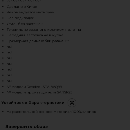
??????????? ????????
Сделано в Китае
Рекомендуется мыть руки
HARE SANDER SKIRT IN FRESH SQUEEZED ON FACEB
HARE SANDER SKIRT IN FRESH SQUEEZED ON TWITTE
HARE SANDER SKIRT IN FRESH SQUEEZED ON PINTER
Без подкладки
Стиль без застёжек
Текстиль из вязаного крючком полотна
Передняя застежка на шнурке
Примерная длина юбки равна 16"
nul
nul
nul
nul
nul
nul
nul
№ модели Revolve LSPA-WQ99
№ модели производителя SANSK25
Устойчивые Характеристики
На растительной основе:Материал:100% хлопок
Завершить образ