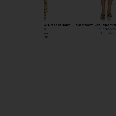
superdown Elena Maxi Dress in Baby
superdown Capucine Mini 
Yellow
superdown
$65
$72
superdown
$72
$88
Previous price:
superdown Coralie Skirt Set in Brown
superdown Kyla Mini Dr
superdown
superdown
$86
$74