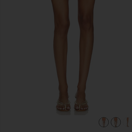
предыдущие слайды
view 6 of 6 ЮБКА МИНИ SANDER in Fresh Squeezed