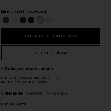
Цвет:
Fresh Squeezed
едующие слайды
+ Добавить в мои списки
Примерный срок доставки: 08 авг - 11 авг
БЕСПЛАТНАЯ доставка и возврат
Описание
Размер
О Бренде
, C
iew 2 of 6 ЮБКА МИНИ SANDER in Fresh Squeezed
vie
Подробности