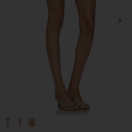
Сл
view 1 of 6 ЮБКА МИНИ SANDER in Fresh Squeezed
v