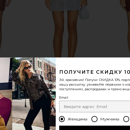
ПОЛУЧИТЕ СКИДКУ 1
Эй, красавчик! Получи
СКИДКА 10%
подп
нашу рассылку, узнавайте первыми о н
 in Cafe
LSPACE Sander Skirt in French Blue
LSPACE Sa
поступлениях, распродажах и промо акци
LSPACE
$83
$88
Email
Previous price:
Previous price:
Женщины
Мужчины