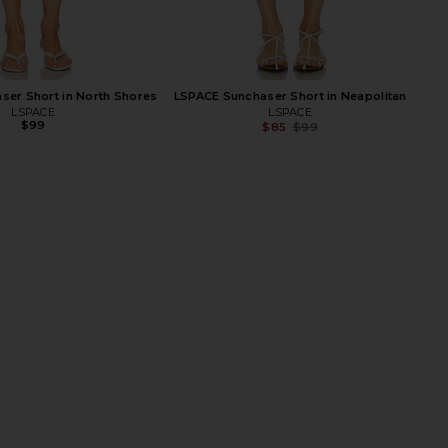
ser Short in North Shores
LSPACE Sunchaser Short in Neapolitan
LSPACE
LSPACE
$99
$85
$99
Previ
ralie Skirt Set in White
MORE TO COME Linds Mini Dress in
superdown
Ivory
$86
MORE TO COME
$88