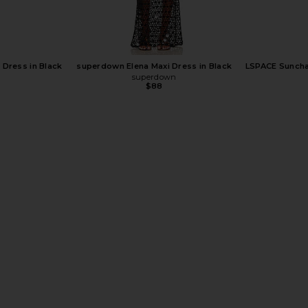
Dress in Black
superdown Elena Maxi Dress in Black
LSPACE Suncha
superdown
$88
Previous price:
ess in White
superdown Capucine Mini Dress in
SUPERDOWN Co
Cream
superdown
$68