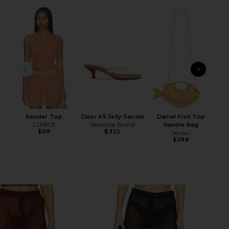
ПРЕДЫДУЩИЙ СЛАЙД
СЛЕ
Sander Top
Clear 45 Jelly Sandal
Daniel Fish Top
We
LSPACE
Veronica Beard
Handle Bag
$99
$325
Serpui
$398