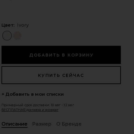
Цвет:
Ivory
едующие слайды
+ Добавить в мои списки
Примерный срок доставки: 10 авг - 12 авг
БЕСПЛАТНАЯ доставка и возврат
iew 2 of 5 ЖИЛЕТ PIPPA in Ivory
vie
Описание
Размер
О Бренде
, C