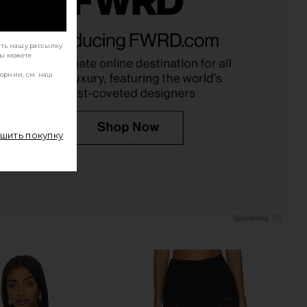
 Of Gold Tank in Metallic
MORE TO COME Dione Strapless Mini
ать нашу рассылку
Gold
Dress in Ivory & Black Dot
Вы можете
LSPACE
MORE TO COME
$110
$88
орнии, см. наш
ршить покупку