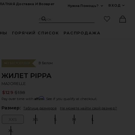
ЛАТНАЯ Доставка И Возврат
ВХОД
Нужна Помощь?
Развернуть Для
Поиск: Site
Избранные
Поиск
Ther
ИНЫ
ГОРЯЧИЙ СПИСОК
РАСПРОДАЖА
В Белом
#82 БЕСТСЕЛЛЕР
ЖИЛЕТ PIPPA
M
bran
MAJORELLE
$129
$138
Pre
Affirm
Pay over time with
. See if you qualify at checkout.
Plea
Размер:
Таблица размеров
Не можете найти свой размер?
XXS
XS
S
M
L
Size:
Size:
Size:
Size:
Size:
XL
Size: