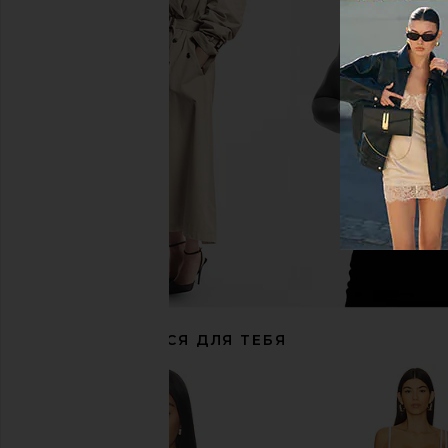
With Jean Belinda Top in White Lace
Charo Ruiz Ibiza Marlene 
With Jean
White Botani
$176
Charo Ruiz Ibi
$483
РЕКОМЕНДУЕТСЯ ДЛЯ ТЕБЯ