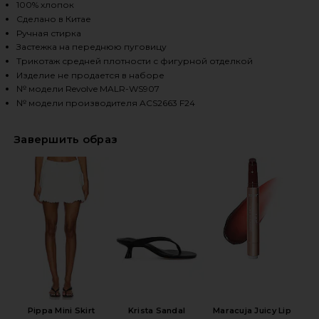
100% хлопок
Сделано в Китае
Ручная стирка
HARE PIPPA VEST IN IVORY ON FACEBOOK (OPENS I
HARE PIPPA VEST IN IVORY ON TWITTER (OPENS IN
HARE PIPPA VEST IN IVORY ON PINTEREST (OPENS I
Застежка на переднюю пуговицу
Трикотаж средней плотности с фигурной отделкой
Изделие не продается в наборе
№ модели Revolve MALR-WS907
№ модели производителя ACS2663 F24
Завершить образ
Pippa Mini Skirt
Krista Sandal
Maracuja Juicy Lip