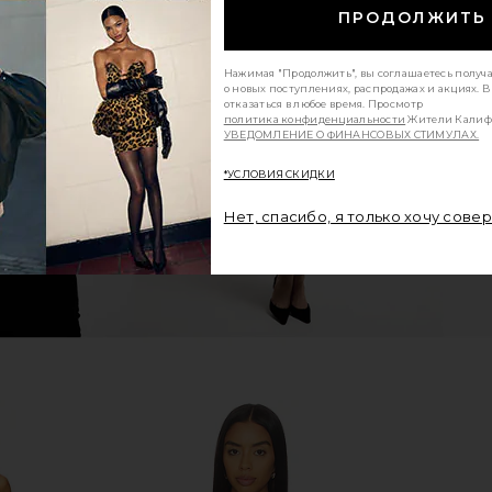
ПРОДОЛЖИТЬ
Short Dress in
MORE TO COME Kai Mini Dress in Cream
LSPACE Heart
Нажимая "Продолжить", вы соглашаетесь получ
c
MORE TO COME
о новых поступлениях, распродажах и акциях. 
$88
za
отказаться в любое время. Просмотр
политика конфиденциальности
Жители Калиф
УВЕДОМЛЕНИЕ О ФИНАНСОВЫХ СТИМУЛАХ.
*УСЛОВИЯ СКИДКИ
Нет, спасибо, я только хочу сове