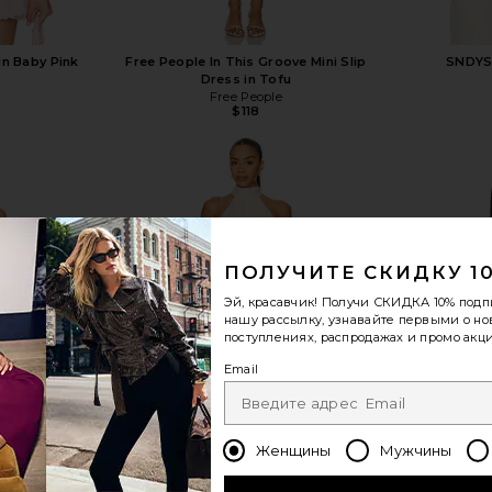
n Baby Pink
Free People In This Groove Mini Slip
SNDYS 
Dress in Tofu
Free People
Previous price:
$118
показать больше
ПОЛУЧИТЕ СКИДКУ 1
Эй, красавчик! Получи
СКИДКА 10%
подп
нашу рассылку, узнавайте первыми о н
поступлениях, распродажах и промо акци
Email
Женщины
Мужчины