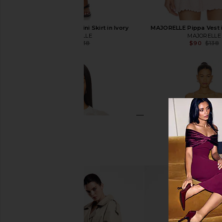
MAJORELLE Pippa Mini Skirt in Ivory
MAJORELLE Pippa Vest i
MAJORELLE
MAJORELLE
$83
$138
$90
$138
Previous price: