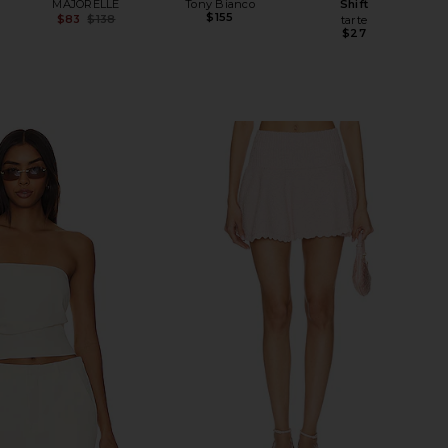
MAJORELLE
Tony Bianco
Shift
$155
$83
$138
tarte
Previous price:
$27