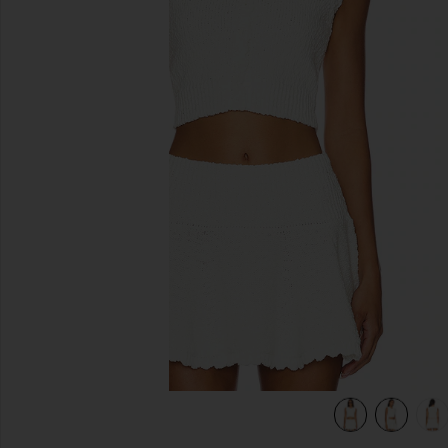
предыдущие слайды
view 6 of 5 ЖИЛЕТ PIPPA in Ivory