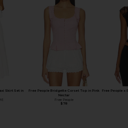
ni Dress in
MAJORELLE Ann Mini Dress in Ivory
LIONESS Stars
e
MAJORELLE
$178
ME
 Skirt Set in
Free People Bridgette Corset Top in Pink
Free People x 
Nectar
ME
Free People
$78