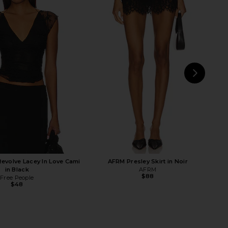
 Align Mini Dress in Onyx
LIONESS Stars Align Midi Dress in Honey
LIONESS
Check
$79
LIONESS
$100
NEXT
Ama
Revolve Lacey In Love Cami
AFRM Presley Skirt in Noir
in Black
AFRM
$88
Free People
$48