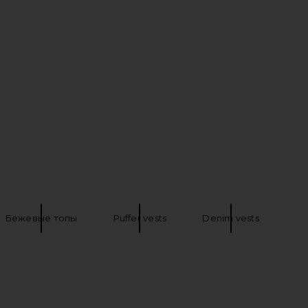
aco Embroidered Poplin
LIONESS Angelic Mini Dress in Ivory
String Top in Sugar
LIONESS
$90
usana Monaco
$128
Бежевые топы
Puffer vests
Denim vests