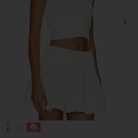
Сл
view 1 of 5 ЖИЛЕТ PIPPA in Ivory
v