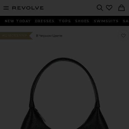
menu - shows more content
Revolve, Apparel & Fashion
Search
NEW TODAY
DRESSES
TOPS
SHOES
SWIMSUITS
SA
Люб
Люб
В Черном Цвете
#32 БЕСТСЕЛЛЕР