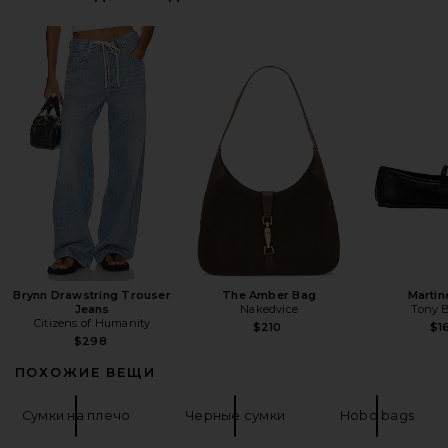
Brynn Drawstring Trouser
The Amber Bag
Martin
Jeans
Nakedvice
Tony 
Citizens of Humanity
$210
$1
$298
ПОХОЖИЕ ВЕЩИ
Сумки на плечо
Черные сумки
Hobo bags