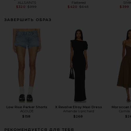
ALLSAINTS
Flattered
SIM
Previous price:
Previous price:
$320
$399
$420
$645
$399
ЗАВЕРШИТЬ ОБРАЗ
Low Rise Parker Shorts
X Revolve Elroy Maxi Dress
Moroccan 
AGOLDE
Amanda Uprichard
Camila
$158
$268
$2
РЕКОМЕНДУЕТСЯ ДЛЯ ТЕБЯ