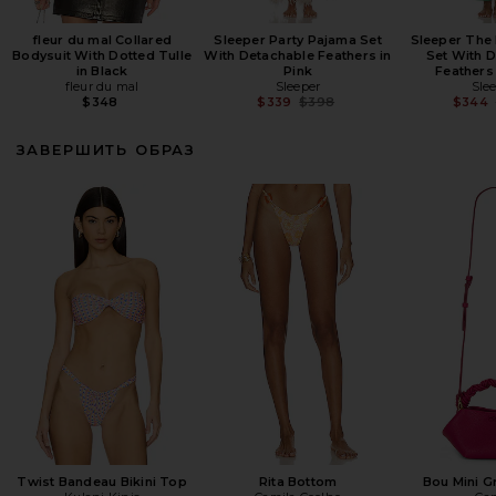
fleur du mal Collared
Sleeper Party Pajama Set
Sleeper The
Bodysuit With Dotted Tulle
With Detachable Feathers in
Set With 
in Black
Pink
Feathers
fleur du mal
Sleeper
Sle
Previous price:
$348
$339
$398
$344
ЗАВЕРШИТЬ ОБРАЗ
Twist Bandeau Bikini Top
Rita Bottom
Bou Mini G