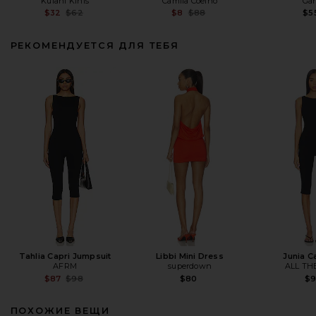
Kulani Kinis
Camila Coelho
Ga
Previous price:
Previous price:
$32
$62
$8
$88
$5
РЕКОМЕНДУЕТСЯ ДЛЯ ТЕБЯ
Tahlia Capri Jumpsuit
Libbi Mini Dress
Junia C
AFRM
superdown
ALL TH
Previous price:
$87
$98
$80
$
ПОХОЖИЕ ВЕЩИ