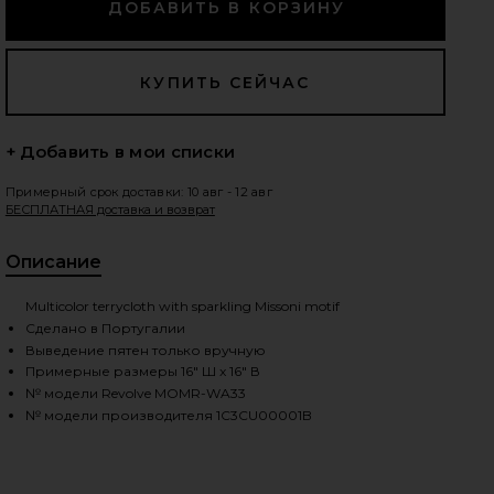
+ Добавить в мои списки
Примерный срок доставки: 10 авг - 12 авг
БЕСПЛАТНАЯ доставка и возврат
Описание
, В
Multicolor terrycloth with sparkling Missoni motif
Сделано в Португалии
Выведение пятен только вручную
Примерные размеры 16" Ш x 16" В
№ модели Revolve MOMR-WA33
№ модели производителя 1C3CU00001B
iew 2 of 2 ПОДУШКА CLANCY in Blu Multicolor