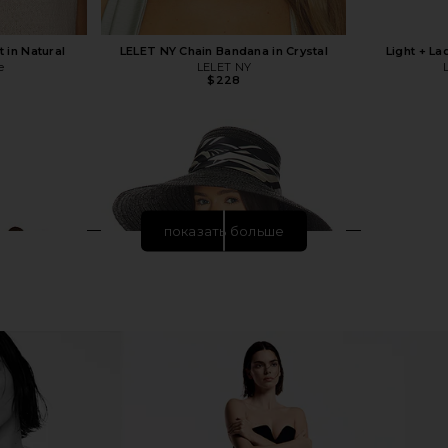
 in Natural
LELET NY Chain Bandana in Crystal
Light + La
e
LELET NY
$228
показать больше