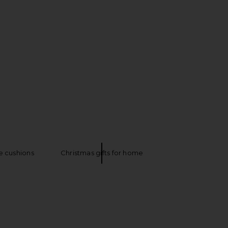
nt Dara Belt in Leopard
Janessa Leone Simone Fedora Hat in
Isabel Marant
Natural
$240
$420
Janessa Leone
Previous price:
$287
e cushions
Christmas gifts for home