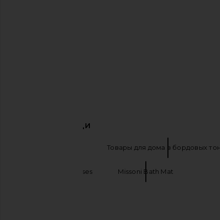
Ruslan Baginskiy Fedora Hat in Brown
Guest In Residence Cloud 
Ruslan Baginskiy
Guest In Resid
$266
$380
$196
$245
Previous price:
ПОХОЖИЕ ВЕЩИ
Декор для дома
Товары для дома в бордовых то
Missoni mini dresses
Missoni Bath Mat