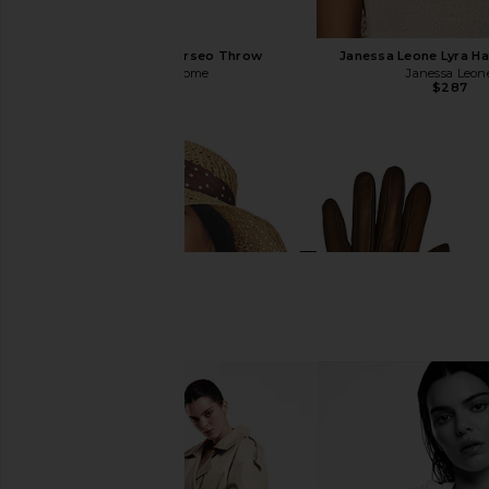
Missoni Home Perseo Throw
Janessa Leone Lyra Hat
Missoni Home
Janessa Leon
$910
$287