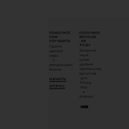
Isabel Marant Alecia Scarf in Caramel
NILI LOTAN Nili Belt 
Isabel Marant
NILI LOTAN
$455
$370
ПОВЫСЬТЕ
ПОМОГИТЕ
ПОЛУЧИТЕ
СВОЮ
НАМ
REVOLVE
ИГРУ
УЛУЧШИТЬ
НА
В
ХОДУ
Пройти
МОДЕ
Загрузить
краткий
наше
опрос
Подпишитесь
супер
о
на
удобное
сегодняшнем
нашу
приложение,
визите.
email-
доступное
рассылку
для
НАЧАТЬ
и
ПОЛУЧИ
iPhone,
10%!
.
ОПРОС
iPad
Это как
и
иметь
Android.
стильного
лучшего
друга.
Вы
можете
отказаться
в