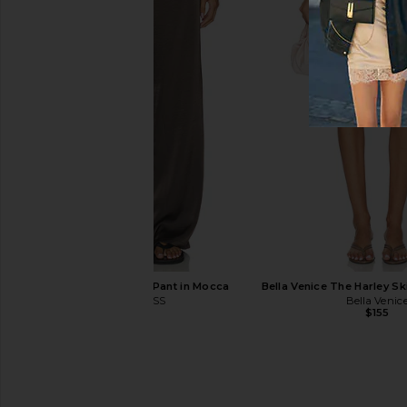
Lele Sadoughi Sophia Eyelet Scarf Cap
Eugenia Kim Jonah Hat 
in Ivory
Camel
Lele Sadoughi
Eugenia Ki
$175
$195
LIONESS Femme Pant in Mocca
Bella Venice The Harley Ski
LIONESS
Bella Venic
$75
$155