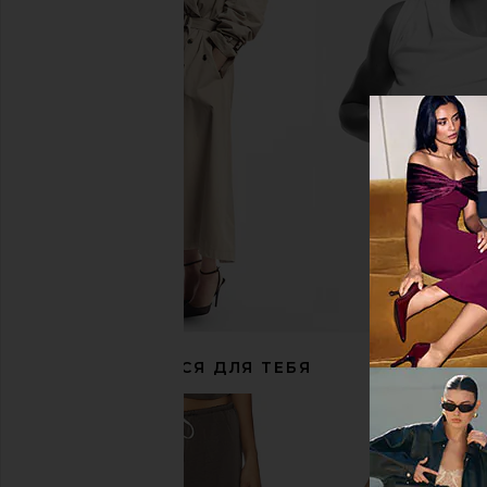
Rag & Bone Garden Straw Hat in Natural
Isabel Marant Uriah Glo
Rag & Bone
Isabel Maran
$258
$214
$395
РЕКОМЕНДУЕТСЯ ДЛЯ ТЕБЯ