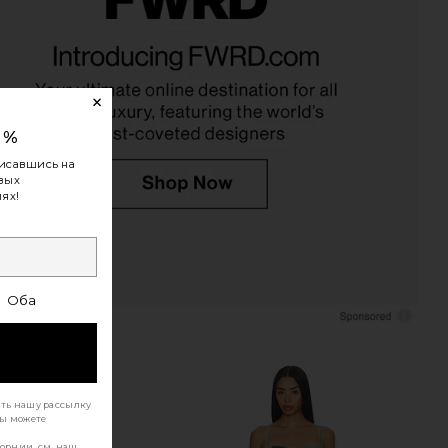
ankie Stone Claw Clip in
Ruslan Baginskiy Chain Strap Fedora
Turquoise
Hat in Natural
LELET NY
Ruslan Baginskiy
$168
$545
0%
исавшись на
овых
ях!
Оба
ать нашу рассылку
Вы можете
орнии, см. наш