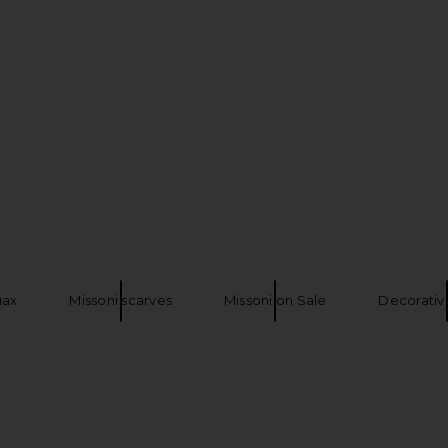
Scarf in Chili
Guest In Residence The Wild Rag in
Isabel Mara
ence
Black & Heather Grey
Guest In Residence
Previous price:
$245
нах
Missoni scarves
Missoni on Sale
Decorativ