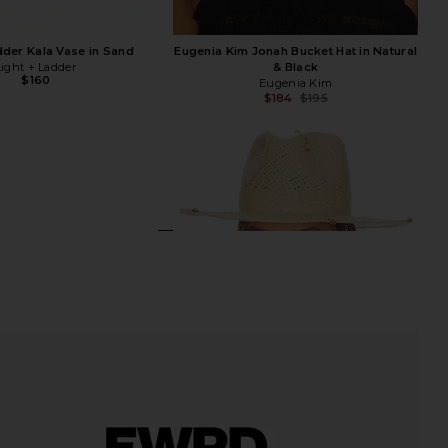
dder Kala Vase in Sand
Eugenia Kim Jonah Bucket Hat in Natural
Light + Ladder
& Black
$160
Eugenia Kim
$184
$195
Previ