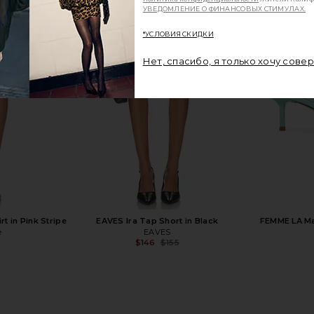
УВЕДОМЛЕНИЕ О ФИНАНСОВЫХ СТИМУЛАХ.
*УСЛОВИЯ СКИДКИ
in Natural &
Ruslan Baginskiy Baker Boy Cap in Navy
Missoni Fou
Blue
Нет, спасибо, я только хочу сове
m
Ruslan Baginskiy
$203
$290
Previous price:
rt in Pink Stripe
EAVES Ira Tap Short in Black
FEMME LA Mae
e
EAVES
$146
$155
Previous price: