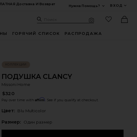
ЛАТНАЯ Доставка И Возврат
ВХОД
Нужна Помощь?
Развернуть Для
Поиск: Site
Избранные
Поиск
Визуальный поиск
Ther
ИНЫ
ГОРЯЧИЙ СПИСОК
РАСПРОДАЖА
КОЛЛЕКЦИИ
ПОДУШКА CLANCY
Mi
bran
Missoni Home
$320
Affirm
Pay over time with
. See if you qualify at checkout.
Цвет:
Blu Multicolor
Plea
Размер:
Один размер