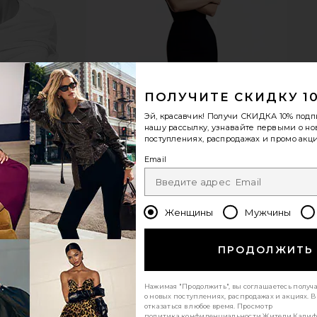
ves in Cognac
Eugenia Kim Mirabel Fedora Hat in Black
LELET NY Fr
t
Eugenia Kim
$535
Previous price:
ПОЛУЧИТЕ СКИДКУ 1
Эй, красавчик! Получи
СКИДКА 10%
подп
нашу рассылку, узнавайте первыми о н
поступлениях, распродажах и промо акци
Email
Женщины
Мужчины
ПРОДОЛЖИТЬ
Нажимая "Продолжить", вы соглашаетесь получ
о новых поступлениях, распродажах и акциях. 
отказаться в любое время. Просмотр
политика конфиденциальности
Жители Калиф