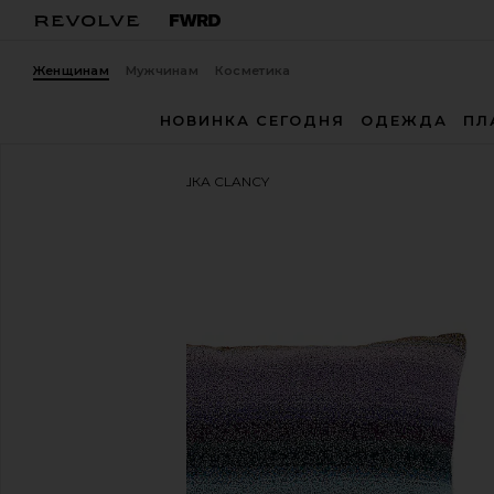
Женщинам
Мужчинам
Косметика
НОВИНКА СЕГОДНЯ
ОДЕЖДА
ПЛ
Missoni Home
ПОДУШКА CLANCY
избранноеMissoni Home Clancy Cushion in Blu Multi