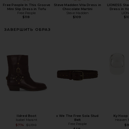
Free People In This Groove
Steve Madden Vita Dress in
LIONESS Star
Mini Slip Dress in Tofu
Chocolate Martini
Dress in H
Free People
Steve Madden
LIO
$118
$109
$1
ЗАВЕРШИТЬ ОБРАЗ
Ildred Boot
x We The Free Sola Stud
Ky Hoop 
Isabel Marant
Belt
Heaven
Free People
Previous price:
$774
$1,190
$
$58