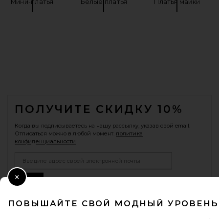
Мини-платья
Белые платья
Платья майки
FOOTER
ПОЛУЧИТЕ СКИДКУ 10%
Когда вы подписываетесь на нашу рассылку, указав свой email.
Отписаться можно в любой момент.
политика
конфиденциальности
Email Address
Sign Up
Close Modal
ПОВЫШАЙТЕ СВОЙ МОДНЫЙ УРОВЕНЬ