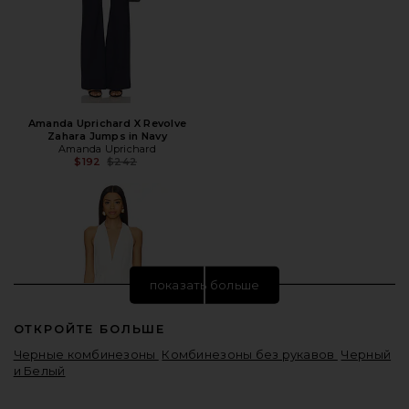
Amanda Uprichard X Revolve
Zahara Jumps in Navy
Amanda Uprichard
Предыдущая цена:
$192
$242
показать больше
ОТКРОЙТЕ БОЛЬШЕ
Черные комбинезоны
Комбинезоны без рукавов
Черный
и Белый