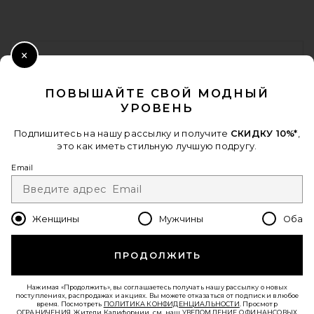
FOOTER
ПОЛУЧИТЕ СКИДКУ 10%
Close Modal
Когда вы подписываетесь на нашу рассылку, указав свой email.
ПОВЫШАЙТЕ СВОЙ МОДНЫЙ
Отписаться можно в любой момент.
политика
УРОВЕНЬ
конфиденциальности
Email Address
Подпишитесь на нашу рассылку и получите
СКИДКУ 10%*
,
это как иметь стильную лучшую подругу.
Sign Up
Email
Zhivago Where You Tend A Rose
Jumpsuit in Black
Женщины
Мужчины
Оба
ru
USD
Change Country Regions Preferences - 
Zhivago
Предыдущая цена:
$588
$625
ПРОДОЛЖИТЬ
ПОМОГИТЕ НАМ СТАТЬ ЛУЧШЕ!
Пройти краткий опрос о сегодняшнем визите.
Вперед!
Нажимая «Продолжить», вы соглашаетесь получать нашу рассылку о новых
поступлениях, распродажах и акциях. Вы можете отказаться от подписки в любое
время. Посмотреть
ПОЛИТИКА КОНФИДЕНЦИАЛЬНОСТИ
. Просмотр
ОГРАНИЧЕНИЯ
. Жители Калифорнии, см. наш
УВЕДОМЛЕНИЕ О ФИНАНСОВЫХ