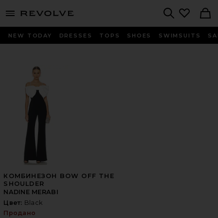
menu - shows more content
Revolve, Apparel & Fashion
Search
NEW TODAY
DRESSES
TOPS
SHOES
SWIMSUITS
SA
КОМБИНЕЗОН BOW OFF THE
SHOULDER
NADINE MERABI
Цвет:
Black
Продано