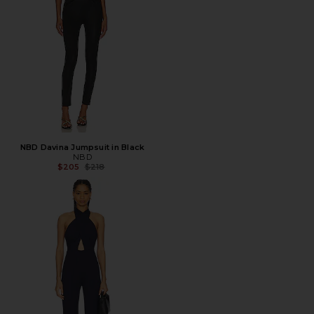
NBD Davina Jumpsuit in Black
NBD
Предыдущая цена:
$205
$218