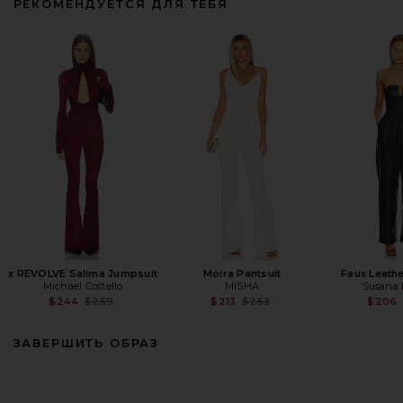
РЕКОМЕНДУЕТСЯ ДЛЯ ТЕБЯ
Shona Joy Iliad Halter Neck Open
Back Jumpsuit in Rice
Shona Joy
Предыдущая цена:
$370
$420
x REVOLVE Salima Jumpsuit
Moira Pantsuit
Faux Leath
Michael Costello
MISHA
Susana
Previous price:
Previous price:
$244
$259
$213
$253
$206
ЗАВЕРШИТЬ ОБРАЗ