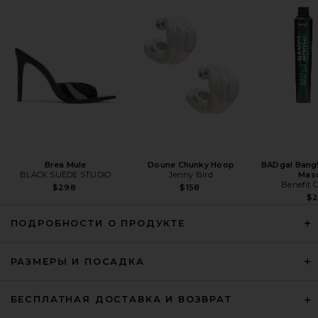
Amanda Uprichard X Revolve
Zahara Jumps in Chocolate
Amanda Uprichard
Предыдущая цена:
$209
$242
Brea Mule
Doune Chunky Hoop
BADgal Bang
BLACK SUEDE STUDIO
Jenny Bird
Mas
Benefit 
$298
$158
$
ПОДРОБНОСТИ О ПРОДУКТЕ
РАЗМЕРЫ И ПОСАДКА
Amanda Uprichard X REVOLVE
БЕСПЛАТНАЯ ДОСТАВКА И ВОЗВРАТ
Davina Jumpsuit in Black
Amanda Uprichard