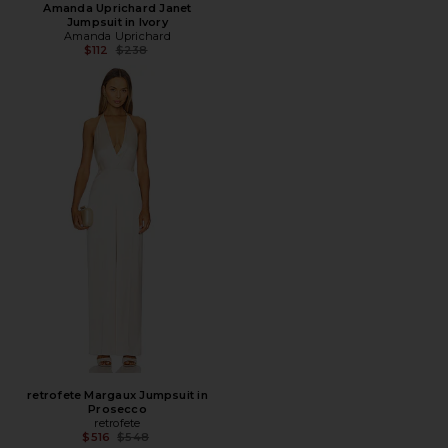
Amanda Uprichard Janet
Jumpsuit in Ivory
Amanda Uprichard
Предыдущая цена:
$112
$238
retrofete Margaux Jumpsuit in
Prosecco
retrofete
Предыдущая цена:
$516
$548