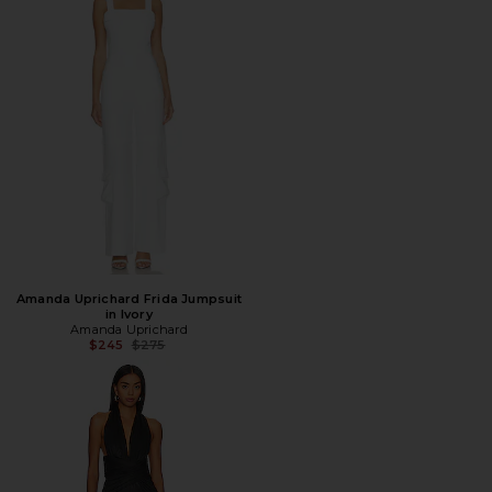
Amanda Uprichard Frida Jumpsuit
in Ivory
Amanda Uprichard
Предыдущая цена:
$245
$275