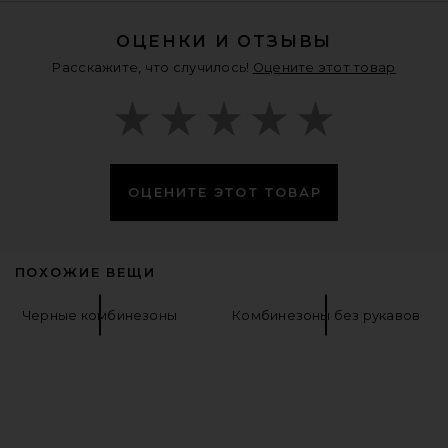
$246
ОЦЕНКИ И ОТЗЫВЫ
Расскажите, что случилось!
Оцените этот товар
ОЦЕНИТЕ ЭТОТ ТОВАР
ПОХОЖИЕ ВЕЩИ
Черные комбинезоны
Комбинезоны без рукавов
MAJORELLE Charlotte Jumpsuit in
Black
MAJORELLE
Предыдущая цена:
$177
$188