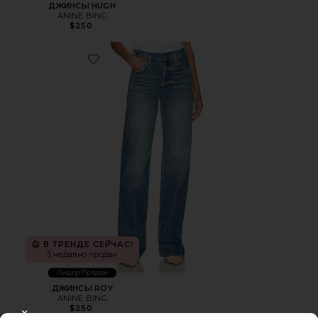
ДЖИНСЫ HUGH
ANINE BING
$250
Favorite ДЖИНСЫ ROY
В ТРЕНДЕ СЕЙЧАС!
5 недавно продан
Лидер Продаж
ДЖИНСЫ ROY
ANINE BING
$250