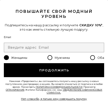
CLOSE MODAL
ПОВЫШАЙТЕ СВОЙ МОДНЫЙ
Favorite ДЖИНСЫ БОЙФРЕНД ROY
УРОВЕНЬ
Подпишитесь на нашу рассылку и получите
СКИДКУ 10%*
,
это как иметь стильную лучшую подругу.
Email
Женщины
Мужчины
Оба
ПРОДОЛЖИТЬ
В ТРЕНДЕ СЕЙЧАС!
5 недавно продан
Лидер Продаж
Нажимая «Продолжить», вы соглашаетесь получать нашу рассылку о новых
поступлениях, распродажах и акциях. Вы можете отказаться от подписки в любое
ДЖИНСЫ БОЙФРЕНД ROY
время. Посмотреть
ПОЛИТИКА КОНФИДЕНЦИАЛЬНОСТИ
. Просмотр
ANINE BING
ОГРАНИЧЕНИЯ
. Жители Калифорнии, см. наш
УВЕДОМЛЕНИЕ О ФИНАНСОВЫХ
$250
СТИМУЛАХ.
.
Нет, спасибо, я только хочу совершить покупку
Favorite ТОЛСТОВКА С ЛЕОПАРДОВЫМ ПРИНТОМ MILE