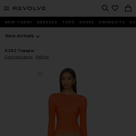
menu - shows more content
Revolve, Apparel & Fashion
Search
NEW TODAY
DRESSES
TOPS
SHOES
SWIMSUITS
SA
New Arrivals
9,262
Товары
Сортировать
Refine
Favorite ТОП AMELIA