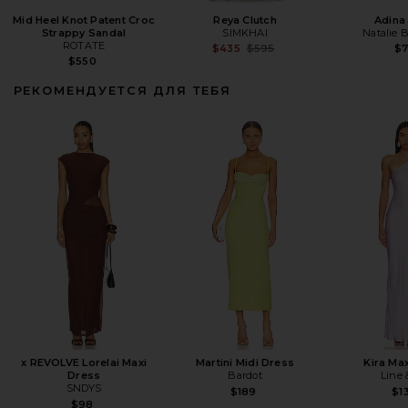
Mid Heel Knot Patent Croc
Reya Clutch
Adina
Strappy Sandal
SIMKHAI
Natalie 
ROTATE
Previous price:
$435
$595
$7
$550
РЕКОМЕНДУЕТСЯ ДЛЯ ТЕБЯ
x REVOLVE Lorelai Maxi
Martini Midi Dress
Kira Ma
Dress
Bardot
Line 
SNDYS
$189
$1
$98