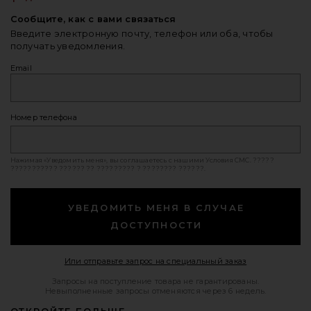
Сообщите, как с вами связаться
Введите электронную почту, телефон или оба, чтобы
получать уведомления.
Email
Номер телефона
Нажимая «Уведомить меня», вы соглашаетесь с нашими
Условия СМС
. ?????
??????????? ?????? ?? ????????? ? ???????? ??????.
УВЕДОМИТЬ МЕНЯ В СЛУЧАЕ
ДОСТУПНОСТИ
Opens in a mod
Или отправьте запрос на специальный заказ
Запросы на поступление товара не гарантированы.
Невыполненные запросы отменяются через 6 недель.