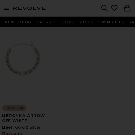
menu - shows more content
Revolve, Apparel & Fashion
Search
NEW TODAY
DRESSES
TOPS
SHOES
SWIMSUITS
SA
Коллекции
ЦЕПОЧКА ARROW
OFF-WHITE
Цвет:
Gold & Silver
Продано