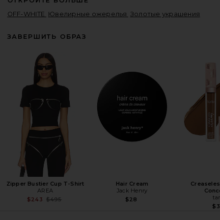
ОТКРОЙТЕ БОЛЬШЕ
OFF-WHITE
Ювелирные ожерелья
Золотые украшения
ЗАВЕРШИТЬ ОБРАЗ
Zipper Bustier Cup T-Shirt
Hair Cream
Creasele
AREA
Jack Henry
Conc
ta
Previous price:
$243
$495
$28
$