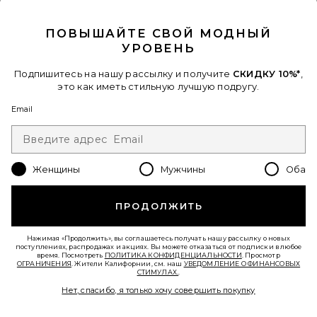
CLOSE MODAL
Favorite СПРЕЙ IMPERMEABLE ANTI HUMIDITY
ПОВЫШАЙТЕ СВОЙ МОДНЫЙ
УРОВЕНЬ
Подпишитесь на нашу рассылку и получите
СКИДКУ 10%*
,
это как иметь стильную лучшую подругу.
Email
Женщины
Мужчины
Оба
ПРОДОЛЖИТЬ
СПРЕЙ IMPERMEABLE ANTI
Нажимая «Продолжить», вы соглашаетесь получать нашу рассылку о новых
поступлениях, распродажах и акциях. Вы можете отказаться от подписки в любое
HUMIDITY
время. Посмотреть
ПОЛИТИКА КОНФИДЕНЦИАЛЬНОСТИ
. Просмотр
Oribe
ОГРАНИЧЕНИЯ
. Жители Калифорнии, см. наш
УВЕДОМЛЕНИЕ О ФИНАНСОВЫХ
$44
СТИМУЛАХ.
.
Нет, спасибо, я только хочу совершить покупку
Favorite ЛИТР ШАМПУНЯ HAIR ALCHEMY