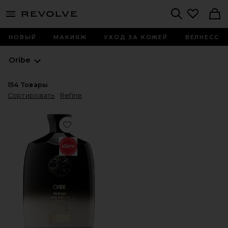
menu - shows more content
Revolve, Apparel & Fashion
Search
НОВЫЙ
МАКИЯЖ
УХОД ЗА КОЖЕЙ
ВЕЛНЕСС
Oribe
154
Товары
Сортировать
Refine
Favorite ШАМПУНЬ GOLD LUST REPAIR & RESTORE