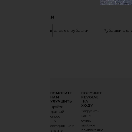
ПОХОЖИЕ ВЕЩИ
Клетчатые и фланелевые рубашки
Рубашки с дл
ПОВЫСЬТЕ
ПОМОГИТЕ
ПОЛУЧИТЕ
СВОЮ
НАМ
REVOLVE
ИГРУ
УЛУЧШИТЬ
НА
В
ХОДУ
Пройти
МОДЕ
Загрузить
краткий
наше
опрос
Подпишитесь
супер
о
на
удобное
сегодняшнем
нашу
приложение,
визите.
email-