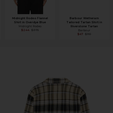
Midnight Rodeo Flannel
Barbour Wetheram
Shirt in Overdye Blue
Tailored Tartan Shirt in
Midnight Rodeo
Riverstone Tartan
$244
$375
Barbour
$47
$110
n True Black