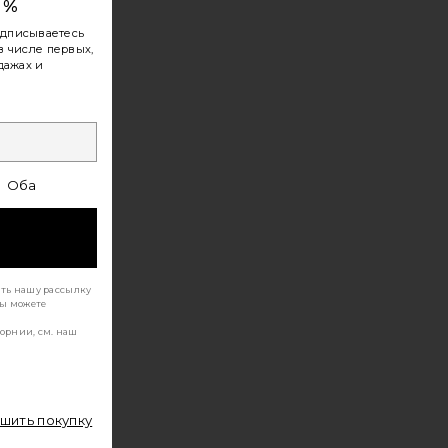
0%
iew 2 of 4 РУБАШКА in True Black
vie
одписываетесь
в числе первых,
дажах и
HARE LONG SLEEVE PLAID SHIRT IN TRUE BLACK ON
HARE LONG SLEEVE PLAID SHIRT IN TRUE BLACK ON
HARE LONG SLEEVE PLAID SHIRT IN TRUE BLACK ON 
Оба
ать нашу рассылку
Вы можете
орнии, см. наш
ршить покупку