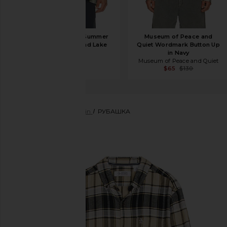
Barbour Gordon Summer
Museum of Peace and
Fit Shirt in Highland Lake
Quiet Wordmark Button Up
Tartan
in Navy
Barbour
Museum of Peace and Quiet
$79
$105
$65
$130
Оригинальный Penguin
РУБАШКА
избранноеOriginal Penguin Long Sleeve Plaid Shirt i