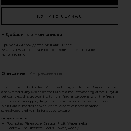
едующие слайды
+ Добавить в мои списки
Примерный срок доставки: 11 авг - 13 авг
БЕСПЛАТНАЯ доставка и возврат
если не вскрыто и не
использовано
Описание
Ингредиенты
Lush, pulpy and addictive. Mouthwateringly delicious. Dragon Fruit is
a saturated fruity explosion that elicits a mouthwatering effect. Playful
yet complex, this tropical fruity floral fragrance opens with the fresh
juiciness of pineapple, dragon fruit and watermelon while bursts of
pink florals intertwine with warm, evocative notes of amber,
sandalwood and vanilla for added texture.
ND BODY MIST in
iew 2 of 3 ТУАЛЕТНАЯ ВОДА ДЛЯ ВОЛОС И ТЕЛА HAIR AND
vie
ПОДРОБНОСТИ
Top notes: Pineapple, Dragon Fruit, Watermelon
Heart: Plum Blossom, Lotus Flower, Peony