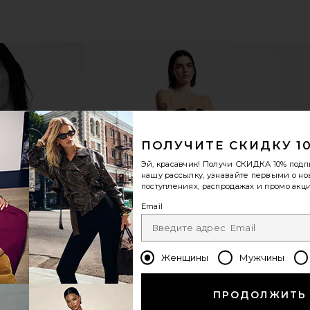
ПОЛУЧИТЕ СКИДКУ 1
lor Jet Set
Summer Fridays Lip Butter Balm in Pink
Summer Frid
Эй, красавчик! Получи
СКИДКА 10%
подп
o
Guava
Butter Balm
нашу рассылку, узнавайте первыми о н
Summer Fridays
S
поступлениях, распродажах и промо акци
$24
Email
Женщины
Мужчины
ПРОДОЛЖИТЬ