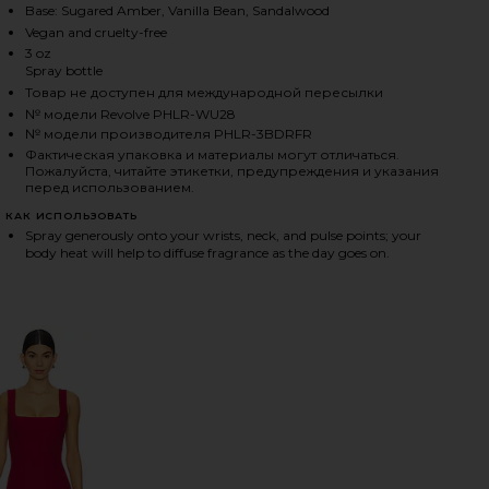
Base: Sugared Amber, Vanilla Bean, Sandalwood
Vegan and cruelty-free
3 oz
HARE TRAVEL SIZE DRAGON FRUIT HAIR AND BODY M
HARE TRAVEL SIZE DRAGON FRUIT HAIR AND BODY M
HARE TRAVEL SIZE DRAGON FRUIT HAIR AND BODY M
Spray bottle
Товар не доступен для международной пересылки
№ модели Revolve PHLR-WU28
№ модели производителя PHLR-3BDRFR
Фактическая упаковка и материалы могут отличаться.
Пожалуйста, читайте этикетки, предупреждения и указания
перед использованием.
КАК ИСПОЛЬЗОВАТЬ
Spray generously onto your wrists, neck, and pulse points; your
body heat will help to diffuse fragrance as the day goes on.