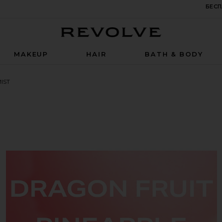
БЕСП
Revolve
MAKEUP
HAIR
BATH & BODY
IST
 Body Mist 3oz