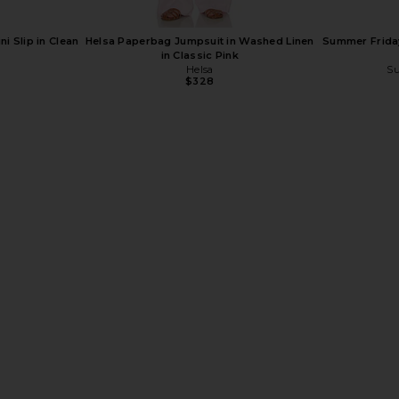
i Slip in Clean
Helsa Paperbag Jumpsuit in Washed Linen
Summer Friday
in Classic Pink
e
Helsa
Su
$328
 Bettie Sailor
Lovers and Friends Ellie Maxi Dress in
PHLUR Paradi
n
Baby Pink
Lovers and Friends
$249