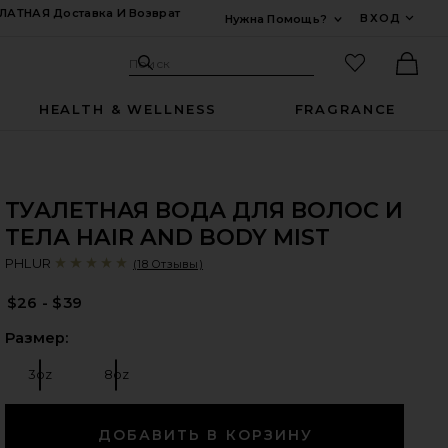
ЛАТНАЯ Доставка И Возврат
ВХОД
Нужна Помощь?
Развернуть Для
Поиск: Site
Избранные
Поиск
Ther
HEALTH & WELLNESS
FRAGRANCE
ТУАЛЕТНАЯ ВОДА ДЛЯ ВОЛОС И
ТЕЛА HAIR AND BODY MIST
P
bran
PHLUR
(18 Отзывы)
$26 - $39
Выб
Размер:
3oz
8oz
Размер:
Размер: