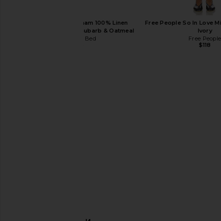
Piglet in Bed Gingham 100% Linen
Free People So In Love Min
Pillowcase Pair in Rhubarb & Oatmeal
Ivory
Piglet in Bed
Free Peopl
$95
$118
Amanda Uprichard Ashton Maxi Dress in
Free People x We The Free
Mochi
Short in Vixe
Amanda Uprichard
Free People
$312
$68