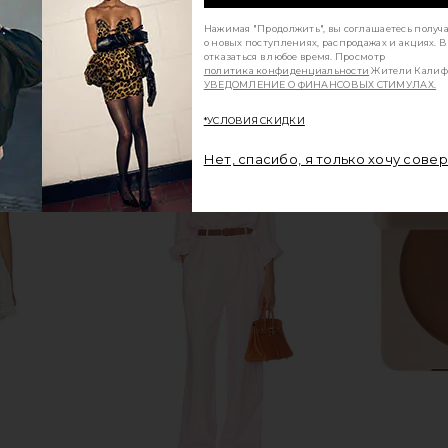
Нажимая "Продолжить", вы соглашаетесь получ
о новых поступлениях, распродажах и акциях. 
отказаться в любое время. Просмотр
политика конфиденциальности
Жители Калиф
УВЕДОМЛЕНИЕ О ФИНАНСОВЫХ СТИМУЛАХ.
*УСЛОВИЯ СКИДКИ
Нет, спасибо, я только хочу сове
symmetrical
Summer Fridays Lip Butter Balm in
Charlotte T
al
Brown Sugar
Lasting Blu
S
Summer Fridays
$24
Ch