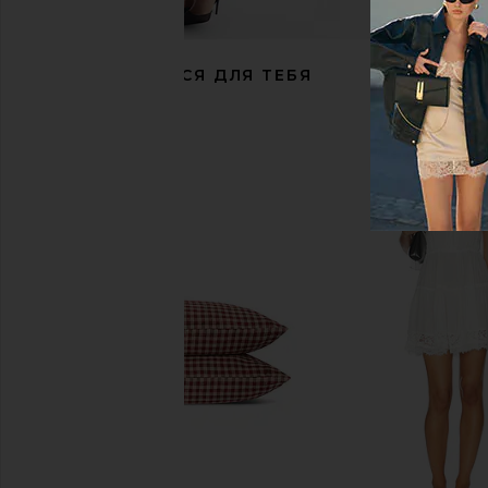
РЕКОМЕНДУЕТСЯ ДЛЯ ТЕБЯ
Free People So in Love Mini Slip Dress
ALL THE WAYS Simone A
in Pink Destiny
Top in Natur
Free People
ALL THE WAY
$118
$48