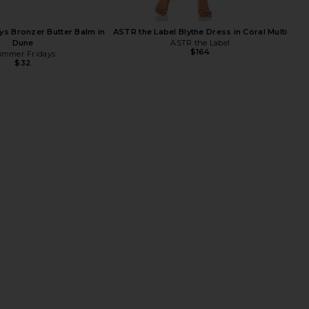
s Bronzer Butter Balm in
ASTR the Label Blythe Dress in Coral Multi
Dune
ASTR the Label
$164
mmer Fridays
$32
se Nectar Hair And Body
PHLUR Vanilla Smoke Hair And Body Mist
Mist 8oz
8oz
PHLUR
PHLUR
$39
$39