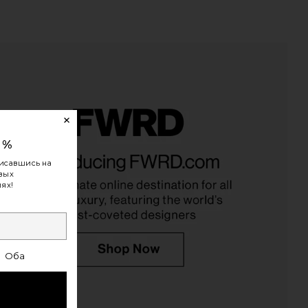
0%
ays Limited Edition Lip
L'Academie Sidney Gown in Mauve
исавшись на
 in Toasted Marshmallow
L'Academie
овых
$289
ummer Fridays
ях!
$24
Оба