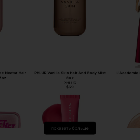
se Nectar Hair
PHLUR Vanilla Skin Hair And Body Mist
L'Academie 
 3oz
8oz
PHLUR
$39
показать больше