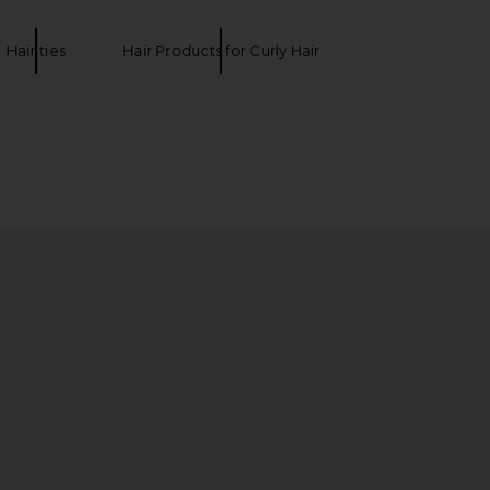
Hair ties
Hair Products for Curly Hair
x free-est Scorching Hot
Summer Fridays Limited Edition Lip
ess In Starlight Blue
Butter Balm in Birthday Cake
Free People
Summer Fridays
$68
$24