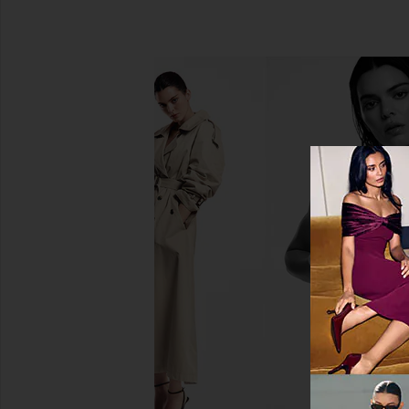
Summer Fridays Lip Butter Balm in Pink
Sol de Janeiro Beija F
Sugar
Sol de Janeir
$34
Summer Fridays
$24