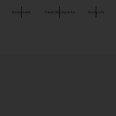
Body wash
Travel Backpacks
Body oils
minous Tinted
Coach Crystal Signature Soft Tabby 26
Free People 
Hour
Shoulder Bag in Mushroom
Mini Dr
Coach
$575