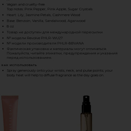
Vegan and cruelty-free
Top notes: Pink Pepper, Pink Apple, Sugar Crystals
HARE VANILLA SKIN HAIR AND BODY MIST 8OZ ON F
HARE VANILLA SKIN HAIR AND BODY MIST 8OZ ON T
HARE VANILLA SKIN HAIR AND BODY MIST 8OZ ON P
Heart: Lily, Jasmine Petals, Cashmere Wood
Base: Benzoin, Vanilla, Sandalwood, Agarwood
8 oz
Товар не доступен для международной пересылки
№ модели Revolve PHLR-WU27
№ модели производителя PHLR-8BVANA
Фактическая упаковка и материалы могут отличаться.
Пожалуйста, читайте этикетки, предупреждения и указания
перед использованием.
КАК ИСПОЛЬЗОВАТЬ
Spray generously onto your wrists, neck, and pulse points; your
body heat will help to diffuse fragrance as the day goes on.