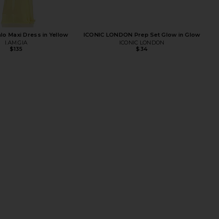
lo Maxi Dress in Yellow
ICONIC LONDON Prep Set Glow in Glow
I.AM.GIA
ICONIC LONDON
$135
$34
ambeam Comfy Smooth
SNDYS Roma Pant in Ivory
road Spectrum SPF 40 in
SNDYS
$108
Sunlit
Kosas
$40