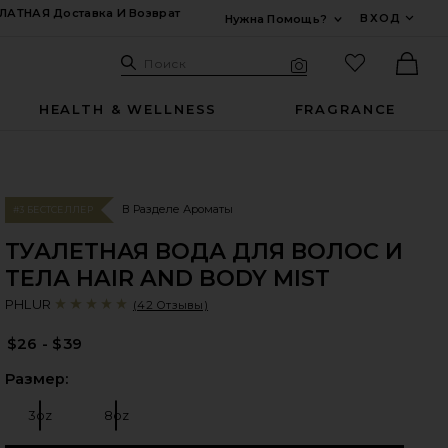
ЛАТНАЯ Доставка И Возврат
ВХОД
Нужна Помощь?
Развернуть Для
Поиск: Site
Избранные
Поиск
Визуальный поиск
Ther
HEALTH & WELLNESS
FRAGRANCE
В Разделе Ароматы
#3 БЕСТСЕЛЛЕР
ТУАЛЕТНАЯ ВОДА ДЛЯ ВОЛОС И
ТЕЛА HAIR AND BODY MIST
P
bran
PHLUR
(42 Отзывы)
$26 - $39
Выб
Размер:
3oz
8oz
Размер:
Размер: