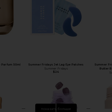
e Parfum 50ml
Summer Fridays Jet Lag Eye Patches
Summer Frid
Summer Fridays
Butter B
$24
S
показать больше