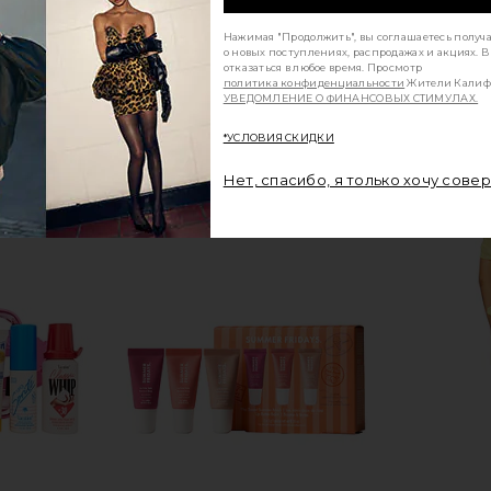
Нажимая "Продолжить", вы соглашаетесь получ
о новых поступлениях, распродажах и акциях. 
отказаться в любое время. Просмотр
политика конфиденциальности
Жители Калиф
УВЕДОМЛЕНИЕ О ФИНАНСОВЫХ СТИМУЛАХ.
*УСЛОВИЯ СКИДКИ
Нет, спасибо, я только хочу сове
& Vetiver
PHLUR Island Swim Hair And Body Mist
SNDYS 
8oz
E
PHLUR
$39