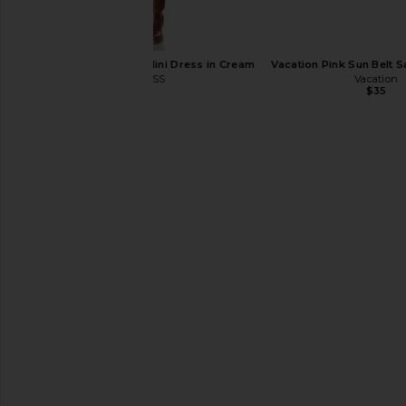
LIONESS Stars Align Mini Dress in Cream
Vacation Pink Sun Belt S
LIONESS
Vacation
$79
$35
Dr. Dennis Gross Skincare DRx
PHLUR Beach Skin Shimme
SpectraLite FaceWare Pro
PHLUR
$45
Dr. Dennis Gross Skincare
$455