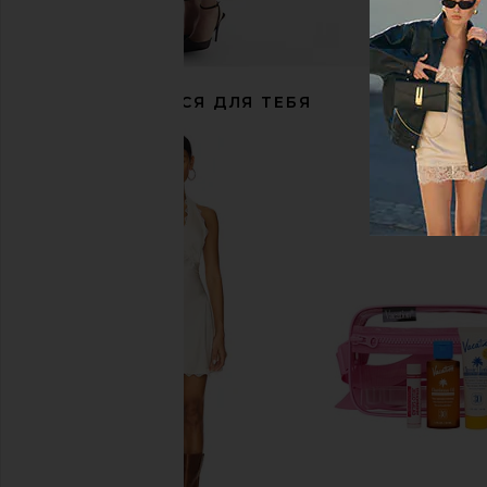
РЕКОМЕНДУЕТСЯ ДЛЯ ТЕБЯ
Summer Fridays Bronzer Butter Balm in
SALT & STONE Santal 
Sand
Deodorant
Summer Fridays
SALT & STON
$32
$20