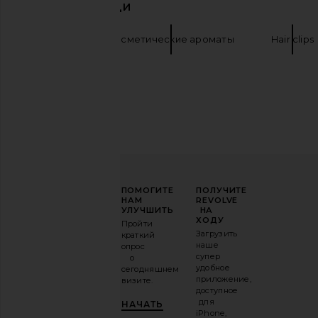
ПОХОЖИЕ ВЕЩИ
PHLUR
Косметические ароматы
Hair clips
ПОВЫСЬТЕ
ПОМОГИТЕ
ПОЛУЧИТЕ
Supergoop! Unseen Sunscreen SPF 50
SWEED Eyelash Growth
СВОЮ
НАМ
REVOLVE
Supergoop!
SWEED
ИГРУ
УЛУЧШИТЬ
НА
$38
$90
В
ХОДУ
Пройти
МОДЕ
Загрузить
краткий
наше
опрос
Подпишитесь
супер
о
на
удобное
сегодняшнем
нашу
приложение,
визите.
email-
доступное
рассылку
для
НАЧАТЬ
и
ПОЛУЧИ
iPhone,
10%!
.