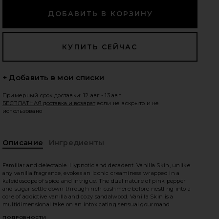
едующие слайды
+ Добавить в мои списки
Примерный срок доставки: 12 авг - 13 авг
БЕСПЛАТНАЯ доставка и возврат
если не вскрыто и не
использовано
Описание
Ингредиенты
Familiar and delectable. Hypnotic and decadent. Vanilla Skin, unlike
any vanilla fragrance, evokes an iconic creaminess wrapped in a
kaleidoscope of spice and intrigue. The dual nature of pink pepper
and sugar settle down through rich cashmere before nestling into a
core of addictive vanilla and cozy sandalwood. Vanilla Skin is a
ND BODY MIST in
iew 2 of 4 ТУАЛЕТНАЯ ВОДА ДЛЯ ВОЛОС И ТЕЛА HAIR AND
vie
multidimensional take on an intoxicating sensual gourmand.
ПОДРОБНОСТИ