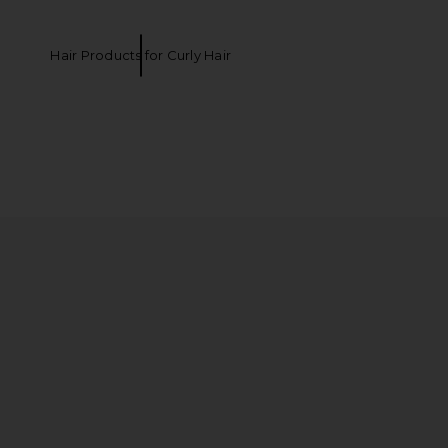
Hair Products for Curly Hair
 Size Cashmere Skin Hair
PHLUR Travel Size Island Swim Hair And
 Body Mist 3oz
Body Mist 3oz
PHLUR
PHLUR
$26
$26