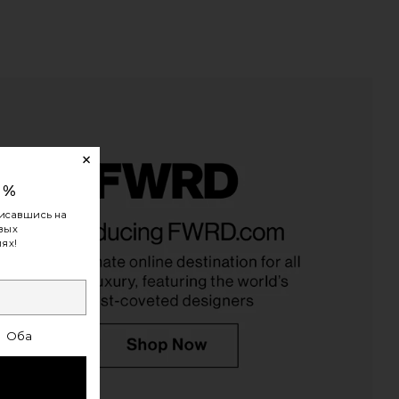
0%
исавшись на
овых
nilla Skin Deodorant
Summer Fridays Sweet Pink Lip Butter
ях!
PHLUR
Balm Birthday Duo
$20
Summer Fridays
$38
Оба