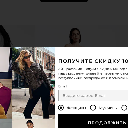
ПОЛУЧИТЕ СКИДКУ 1
Эй, красавчик! Получи
СКИДКА 10%
подп
нашу рассылку, узнавайте первыми о н
 Dress in Onyx
Lemme Sleep, Melatonin & Magnesium
PHLUR Va
поступлениях, распродажах и промо акци
Gummies
Lemme
Email
$30
Женщины
Мужчины
ПРОДОЛЖИТЬ