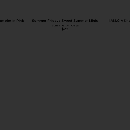
ampler in Pink
Summer Fridays Sweet Summer Minis
I.AM.GIA Kha
Summer Fridays
$22
ring Body Oil
PHLUR Heavy Cream Hair And Body Mist
Kosas Dre
8oz
Sunscreen B
PHLUR
$39