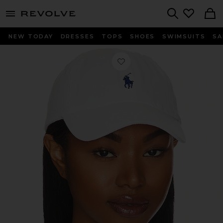
menu - shows more content
Revolve, Apparel & Fashion
Search
NEW TODAY
DRESSES
TOPS
SHOES
SWIMSUITS
SA
Любимое ШЛЯПА CHINO