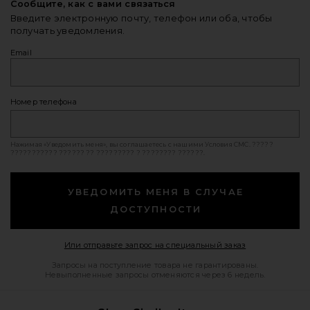
Сообщите, как с вами связаться
Введите электронную почту, телефон или оба, чтобы
получать уведомления.
Email
Номер телефона
Нажимая «Уведомить меня», вы соглашаетесь с нашими
Условия СМС
. ?????
??????????? ?????? ?? ????????? ? ???????? ??????.
УВЕДОМИТЬ МЕНЯ В СЛУЧАЕ
ДОСТУПНОСТИ
Opens in a mod
Или отправьте запрос на специальный заказ
Запросы на поступление товара не гарантированы.
Невыполненные запросы отменяются через 6 недель.