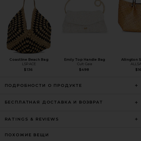
SIMKHAI
Предыдущая цена:
$530
$595
Coastline Beach Bag
Emily Top Handle Bag
Allington 
LSPACE
Cult Gaia
ALLS
$136
$498
$1
ПОДРОБНОСТИ О ПРОДУКТЕ
БЕСПЛАТНАЯ ДОСТАВКА И ВОЗВРАТ
Cult Gaia Amara Clutch in Ivory
RATINGS & REVIEWS
Cult Gaia
$498
ПОХОЖИЕ ВЕЩИ