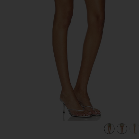
предыдущие слайды
view 7 of 6 ЮБКА METALLIC in Ultra Serpentine