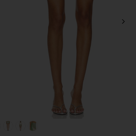
Сл
view 1 of 6 ЮБКА METALLIC in Ultra Serpentine
v