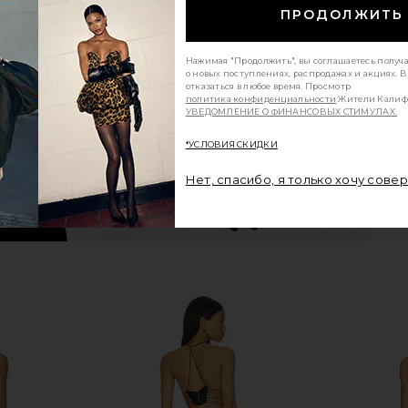
ПРОДОЛЖИТЬ
ss in Yellow
Jaded London Flower Ellora Mini Skirt in
The Dolls H
Purple
Jaded London
T
$155
Нажимая "Продолжить", вы соглашаетесь получ
о новых поступлениях, распродажах и акциях. 
отказаться в любое время. Просмотр
политика конфиденциальности
Жители Калиф
УВЕДОМЛЕНИЕ О ФИНАНСОВЫХ СТИМУЛАХ.
*УСЛОВИЯ СКИДКИ
Нет, спасибо, я только хочу сове