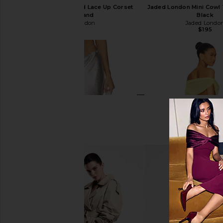
Jaded London Draped Lace Up Corset
Jaded London Mini Cowl 
Top in Sand
Black
Jaded London
Jaded Londo
$170
$195