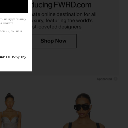
ouse Renni Mini Dress in
NBD Remi Mini Dress in Black
Wild
NBD
$180
he Dolls House
$510
$600
ать нашу рассылку
Previous price:
Вы можете
орнии, см. наш
ршить покупку