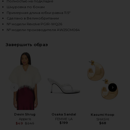
Полностью на подкладке
Шнуровка по бокам
Примерная длина юбки равна 11.5"
HARE SABINA METALLIC CHAINMAIL SKIRT IN ULTRA
HARE SABINA METALLIC CHAINMAIL SKIRT IN ULTRA
HARE SABINA METALLIC CHAINMAIL SKIRT IN ULTRA 
Сделано в Великобритании
№ модели Revolve PGIR-WQ26
№ модели производителя AW25CM064
Завершить образ
ПРЕДЫДУЩИЙ СЛАЙД
СЛЕ
Devin Shrug
Osaka Sandal
We
Kasumi Hoop
Apparis
FEMME LA
SHASHI
$199
$68
$49
$245
Previous price: