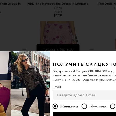
Trim Dress in
NBD The Kaycee Mini Dress in Leopard
The Dolls H
Print
T
n
NBD
$228
показать больше
ПОЛУЧИТЕ СКИДКУ 1
Эй, красавчик! Получи
СКИДКА 10%
подп
нашу рассылку, узнавайте первыми о н
поступлениях, распродажах и промо акци
Email
Женщины
Мужчины