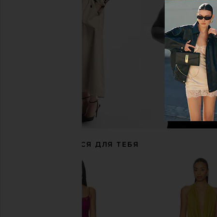
FAE Halo Glomesh Skirt in Silver
I.AM.GIA Khalo Maxi Dre
FAE
I.AM.GIA
$169
$135
РЕКОМЕНДУЕТСЯ ДЛЯ ТЕБЯ