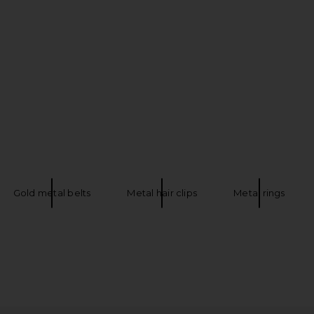
 Solara
Jaded London Slashed Mini Skirt in
Jaded Londo
Black
Jaded London
$170
$180
Previous price:
Gold metal belts
Metal hair clips
Metal rings