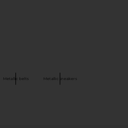
n Fringe Dress in Khaki
retrofete Morgen Skirt in Yuzu Lace &
Jaded London
Mint Body
$155
retrofete
$398
Metallic belts
Metallic sneakers