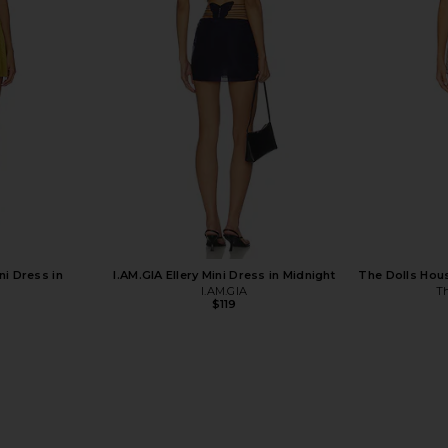
ad Mesh Dress
Mother of All Swan Mini Dress in White
NBD The Liv
y
Mother of All
$495
n
i Dress in
I.AM.GIA Ellery Mini Dress in Midnight
The Dolls Hous
e
I.AM.GIA
Th
$119