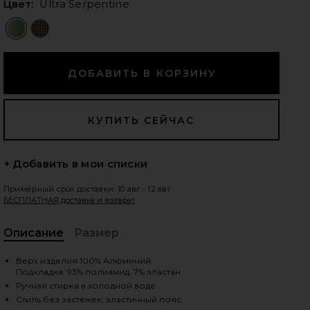
Цвет:
Ultra Serpentine
едующие слайды
+ Добавить в мои списки
Примерный срок доставки: 10 авг - 12 авг
БЕСПЛАТНАЯ доставка и возврат
Описание
Размер
, C
Верх изделия:100% Алюминий
Подкладка: 93% полиамид, 7% эластан
iew 2 of 6 ЮБКА METALLIC in Ultra Serpentine
vie
Ручная стирка в холодной воде
Стиль без застежек, эластичный пояс