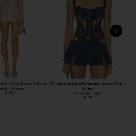
ia Mini Dress in Black &
FAE Halo Glomesh Skirt in Gold
Silver
FAE
$169
NBD
$168
NEXT
Ja
e Sira Mini Dress in Silver
Thistle and Spire Renegade Corset Top in
e Dolls House
Indigo
$386
Thistle and Spire
$128