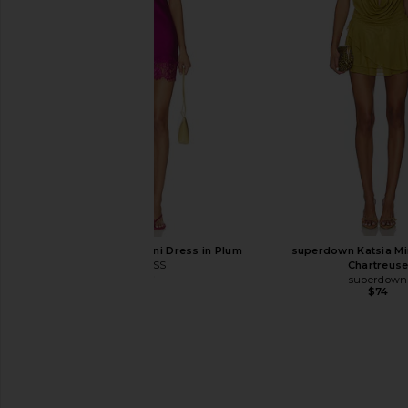
POSTER GIRL Sabina Metallic Chainmail
Jaded London Ellora Be
Skirt in Bronze
in Burgund
POSTER GIRL
Jaded Londo
$315
$195
LIONESS Angelic Mini Dress in Plum
superdown Katsia Min
LIONESS
Chartreus
$90
superdown
$74