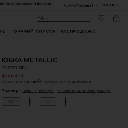
ЛАТНАЯ Доставка И Возврат
ВХОД
Нужна Помощь?
Развернуть Для
Поиск: Site
Избранные
Поиск
Ther
ИНЫ
ГОРЯЧИЙ СПИСОК
РАСПРОДАЖА
ЮБКА METALLIC
PO
bran
POSTER GIRL
$268
$315
Pre
Affirm
Pay over time with
. See if you qualify at checkout.
Plea
Размер:
Таблица размеров
Не можете найти свой размер?
XS
S
M
L
Size:
Size:
Size:
Size: