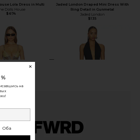
ouse Lola Dress in Multi
Jaded London Draped Mini Dress With
he Dolls House
Ring Detail in Gunmetal
$674
Jaded London
$135
0%
исавшись на
овых
ях!
Оба