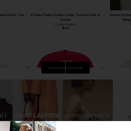
pe Hat in Tan
Friday Feelin Delulu Club Trucker Hat in
Eleven Elev
Green
Beig
Friday Feelin
$40
показать больше