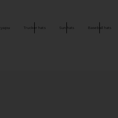
 Snapback Hat
Friday Feelin Mucho Amor Hat in Red
Friday Feelin
eme
Friday Feelin
$40
e
суары
Trucker hats
Sun hats
Baseball hats