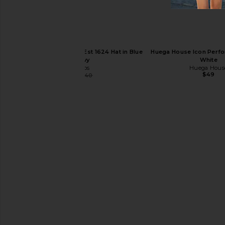
Friday Feelin Sunshine & Sunsets Hat in
PrettyBoy No Bad Dayz 
Brown
White & Deep 
Friday Feelin
PrettyBoy
Philcos New York City Est 1624 Hat in Blue
Huega House Icon Perfo
$40
$45
& Navy
White
Philcos
Huega Hous
$49
$16
$40
Previous price: