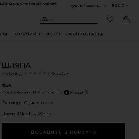
ЛАТНАЯ Доставка И Возврат
ВХОД
Нужна Помощь?
Развернуть Для
Поиск: Site
Избранные
Поиск
Ther
ИНЫ
ГОРЯЧИЙ СПИСОК
РАСПРОДАЖА
ШЛЯПА
Pr
bran
PrettyBoy
(1 Отзывы)
$45
Или 4 взноса по $11.25 с помощью
after
Подро
Plea
Размер:
Один размер
Цвет:
Black & White