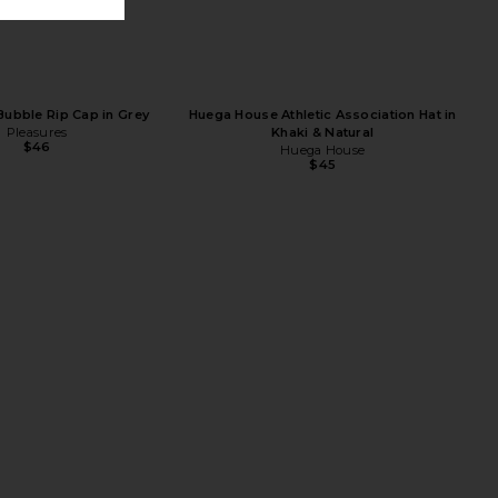
Out West Hat in Birch &
Friday Feelin Slow Mornings Club Hat in
asted Coconut
Cream & Black
Junk Food
Friday Feelin
Bubble Rip Cap in Grey
Huega House Athletic Association Hat in
$34
$42
Pleasures
Khaki & Natural
$46
Huega House
$45