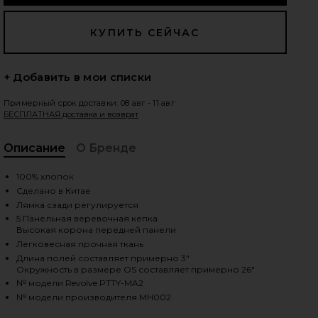
+ Добавить в мои списки
Примерный срок доставки: 08 авг - 11 авг
БЕСПЛАТНАЯ доставка и возврат
Описание
О Бренде
100% хлопок
Сделано в Китае
Лямка сзади регулируется
5 Панельная веревочная кепка
Высокая корона передней панели
Легковесная прочная ткань
Длина полей составляет примерно 3"
Окружность в размере OS составляет примерно 26"
№ модели Revolve PTTY-MA2
iew 2 of 2 ШЛЯПА in Black & White
№ модели производителя MH002