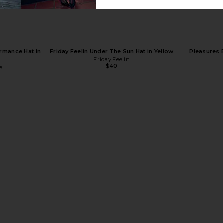
Rope Hat in
Remington Stone Joker Trucker Hat in
Junk Food 
Navy
Black & Creme
To
Remington Stone
rmance Hat in
Friday Feelin Under The Sun Hat in Yellow
Pleasures 
$34
$75
Previous price:
Friday Feelin
$40
e