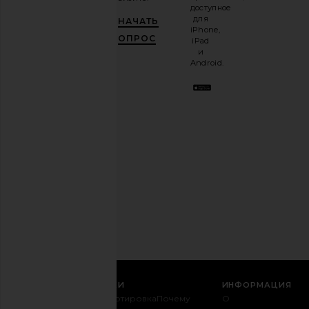
email-
доступное
рассылку
для
НАЧАТЬ
и
ПОЛУЧИ
iPhone,
10%!
.
ОПРОС
iPad
Friday Feelin Stay Wild Hat in Green
Friday Feelin Lucky Char
Это как
и
Friday Feelin
in Green
иметь
Android.
$40
Friday Feeli
стильного
$30
$40
лучшего
друга.
Вы
можете
отказаться
в
любое
время.
Политика
конфиденциальности
Email
РЕГИСТРАЦИЯ
СЛУЖБА ПОДДЕРЖКИ
ИНФОРМАЦИЯ
Связаться с
Транспортировка
Почему
О