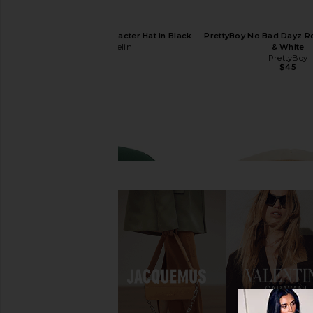
Friday Feelin Main Character Hat in Black
PrettyBoy No Bad Dayz Ro
Friday Feelin
& White
$40
PrettyBoy
$45