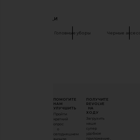
ПОХОЖИЕ ВЕЩИ
Friday Feelin Rodeo Club Trucker Hat in
Carte Blanche The Moose
Cream & Black
in Black & Cr
Friday Feelin
Carte Blanch
PrettyBoy
Головные уборы
Черные аксес
$48
$55
ПОВЫСЬТЕ
ПОМОГИТЕ
ПОЛУЧИТЕ
СВОЮ
НАМ
REVOLVE
ИГРУ
УЛУЧШИТЬ
НА
В
ХОДУ
Пройти
МОДЕ
Загрузить
краткий
наше
опрос
Подпишитесь
супер
о
на
удобное
сегодняшнем
нашу
приложение,
визите.