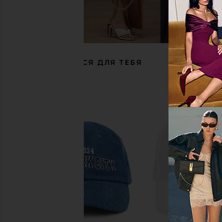
Sendero Provisions Co. Rowdy Trucker
Friday Feelin Howdy Hon
Hat in Green
Friday Feeli
$40
Sendero Provisions Co.
$24
$32
Previous price:
РЕКОМЕНДУЕТСЯ ДЛЯ ТЕБЯ