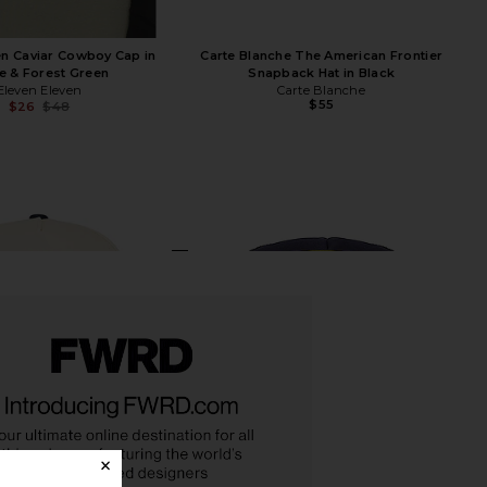
en Caviar Cowboy Cap in
Carte Blanche The American Frontier
e & Forest Green
Snapback Hat in Black
Eleven Eleven
Carte Blanche
$55
$26
$48
Previous price: