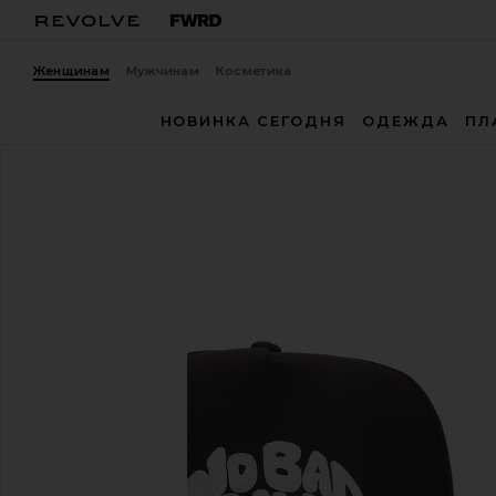
Женщинам
Мужчинам
Косметика
НОВИНКА СЕГОДНЯ
ОДЕЖДА
ПЛ
PrettyBoy
ШЛЯПА
избранноеPrettyBoy No Bad Dayz Rope Hat in Blac