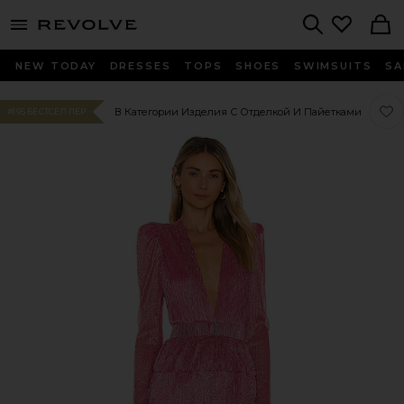
menu - shows more content
Revolve, Apparel & Fashion
Search
NEW TODAY
DRESSES
TOPS
SHOES
SWIMSUITS
SA
Люб
Люб
В Категории Изделия С Отделкой И Пайетками
#195 БЕСТСЕЛЛЕР