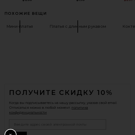
ПОХОЖИЕ ВЕЩИ
Мини-платья
Платья с длинным рукавом
Кокте
FOOTER
ПОЛУЧИТЕ СКИДКУ 10%
Когда вы подписываетесь на нашу рассылку, указав свой email.
Отписаться можно в любой момент.
политика
конфиденциальности
Email Address