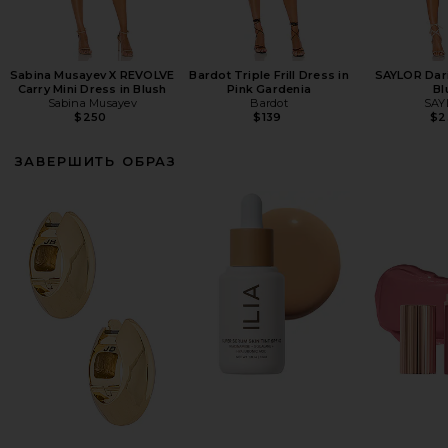
Sabina Musayev X REVOLVE
Bardot Triple Frill Dress in
SAYLOR Dari
Carry Mini Dress in Blush
Pink Gardenia
Bl
Sabina Musayev
Bardot
SAY
$250
$139
$2
ЗАВЕРШИТЬ ОБРАЗ