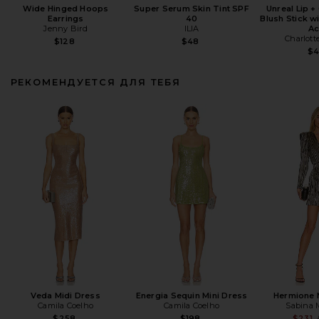
Wide Hinged Hoops
Super Serum Skin Tint SPF
Unreal Lip 
Earrings
40
Blush Stick w
Jenny Bird
ILIA
Ac
Charlott
$128
$48
$
РЕКОМЕНДУЕТСЯ ДЛЯ ТЕБЯ
Veda Midi Dress
Energia Sequin Mini Dress
Hermione 
Camila Coelho
Camila Coelho
Sabina 
$258
$198
$231