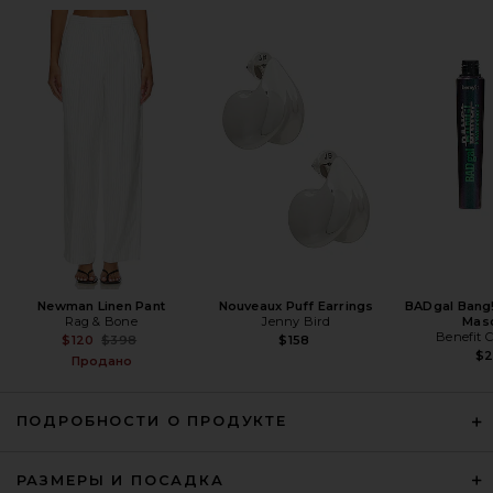
Helsa The Very Oversized Blazer
in Ivory
Helsa
Предыдущая цена:
$150
$498
Newman Linen Pant
Nouveaux Puff Earrings
BADgal Bang
Rag & Bone
Jenny Bird
Mas
Benefit 
Previous price:
$120
$398
$158
$
Продано
ПОДРОБНОСТИ О ПРОДУКТЕ
РАЗМЕРЫ И ПОСАДКА