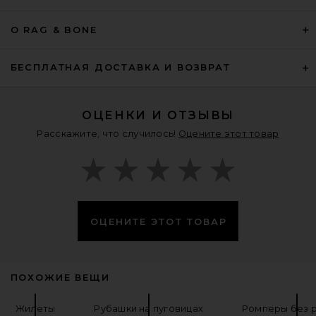
EAVES Naama Blazer in Black
EAVES
$299
О RAG & BONE
БЕСПЛАТНАЯ ДОСТАВКА И ВОЗВРАТ
ОЦЕНКИ И ОТЗЫВЫ
Расскажите, что случилось!
Оцените этот товар
ОЦЕНИТЕ ЭТОТ ТОВАР
AEXAE Leather Suede Padded
ПОХОЖИЕ ВЕЩИ
Contour Blazer in Suede Honey
Brown
AEXAE
Жилеты
Рубашки на пуговицах
Ромперы без 
Предыдущая цена:
$474
$1,352