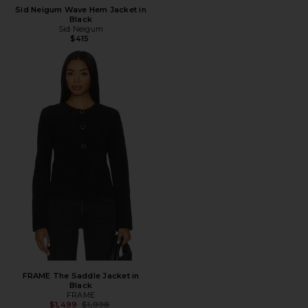
Sid Neigum Wave Hem Jacket in
Black
Sid Neigum
$415
FRAME The Saddle Jacket in
Black
FRAME
Предыдущая цена:
$1,499
$1,998