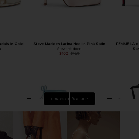
dals in Gold
Steve Madden Larina Heel in Pink Satin
FEMME LA x
n
Steve Madden
Sa
$102
$120
Previous price:
показать больше