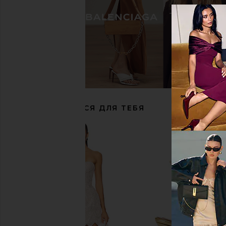
Cult Gaia Cassidy Sandal in Multi
Steve Madden Beki Heel i
Cult Gaia
Steve Madde
$598
$109
РЕКОМЕНДУЕТСЯ ДЛЯ ТЕБЯ