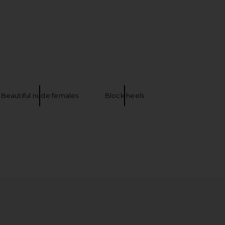
alo Maxi Dress in Yellow
Sam Edelman Lili Sandal in Amber Gold
I.AM.GIA
Sam Edelman
$135
$160
Beautiful nude females
Block heels