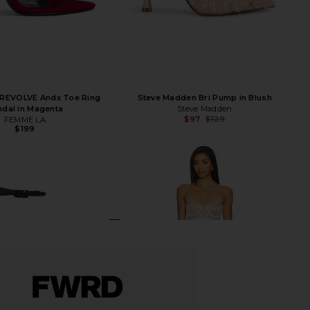
 REVOLVE Andx Toe Ring
Steve Madden Bri Pump in Blush
ndal in Magenta
Steve Madden
$97
$129
FEMME LA
Previ
$199