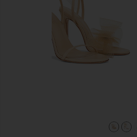
предыдущие слайды
view 6 of 5 БОСОНОЖКИ BUBBLY in Nude