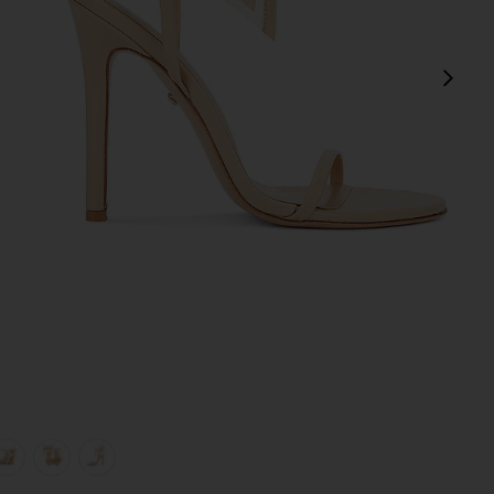
Сл
view 1 of 5 БОСОНОЖКИ BUBBLY in Nude
v