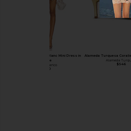
FEMME LA Andx Sandal in Gold
FEMME LA Andx Satin 
FEMME LA
Chocolate
$199
FEMME LA
$199
Bronx Banco Giselle Blanc Mini Dress in
Alameda Turquesa Coralie
White
Alameda Turq
$546
Bronx Banco
$680