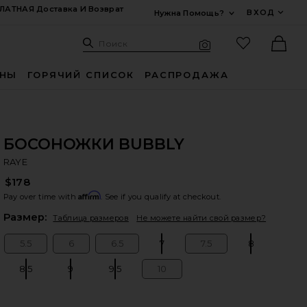
ЛАТНАЯ Доставка И Возврат
ВХОД
Нужна Помощь?
Развернуть Для
Поиск: Site
Избранные
Поиск
Визуальный поиск
Ther
ИНЫ
ГОРЯЧИЙ СПИСОК
РАСПРОДАЖА
БОСОНОЖКИ BUBBLY
R
bran
RAYE
$178
Affirm
Pay over time with
. See if you qualify at checkout.
Plea
Размер:
Таблица размеров
Не можете найти свой размер?
5.5
6
6.5
7
7.5
8
Size:
Size:
Size:
Size:
Size:
Size:
8.5
9
9.5
10
Size:
Size:
Size:
Size: