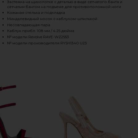
Застежка на щиколотке с деталью в виде сетчатого банта и
сетчатым бантом на подъеме для противоположной ноги
Кожаная стелька и подкладка
HARE BUBBLY HEEL IN NUDE ON FACEBOOK (OPENS I
HARE BUBBLY HEEL IN NUDE ON TWITTER (OPENS IN
HARE BUBBLY HEEL IN NUDE ON PINTEREST (OPENS 
Миндалевидный носок с каблуком-шпилькой
Несовпадающая пара
Каблук прибл. 108 мм / 4.25 дюйма
№ модели Revolve RAYE-WZ2553
№ модели производителя RYSH1340 U23