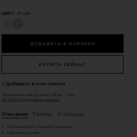
Цвет:
Nude
едующие слайды
+ Добавить в мои списки
Примерный срок доставки: 08 авг - 11 авг
БЕСПЛАТНАЯ доставка и возврат
Описание
Размер
О Бренде
, C
iew 2 of 5 БОСОНОЖКИ BUBBLY in Nude
vie
Кожаный верх, кожаная подошва
Сделано в Китае