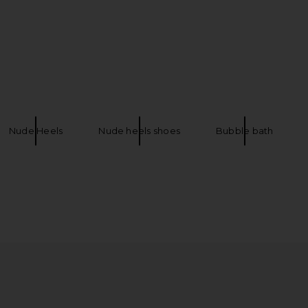
in Ivory Satin
FEMME LA x REVOLVE Andx Wedge
I.AM.GIA Kh
n
Sandal in Chocolate Brown & Blue
Sorbet
Previous price:
Nude Heels
Nude heels shoes
Bubble bath
FEMME LA
$189