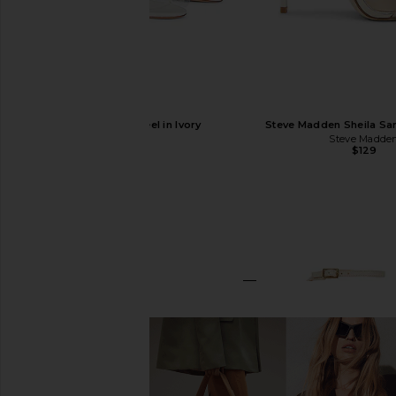
RAYE Bubbly Heel in Ivory
Steve Madden Sheila San
RAYE
Steve Madde
$178
$129