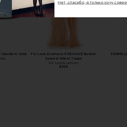
Нет, спасибо, я только хочу сове
Sandal in
FEMME LA The Andx Sandal in Liquid
FEMME LA
Metal
FEMME LA
$189
 Sandal in Gold
For Love & Lemons X REVOLVE Bustier
FEMME LA
uesa
Gown in Warm Taupe
For Love & Lemons
$359