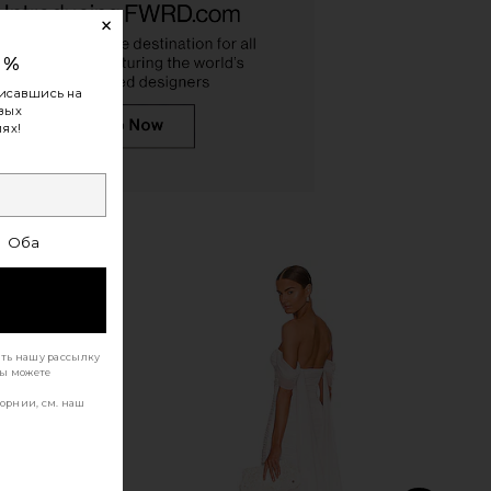
0%
исавшись на
овых
ях!
he Andx Sandal in Nero
LIONESS Angelic Mini Dress in Ivory
FEMME LA
LIONESS
$189
$90
Оба
ать нашу рассылку
Вы можете
орнии, см. наш