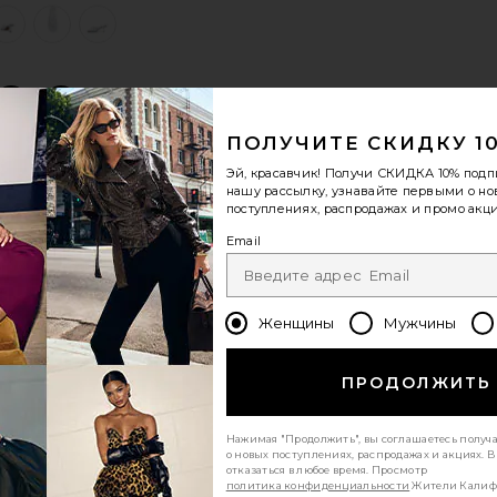
view 1 of 5 БОСОНОЖКИ DAX in White
v
S
S
S
ПОЛУЧИТЕ СКИДКУ 1
Эй, красавчик! Получи
СКИДКА 10%
подп
нашу рассылку, узнавайте первыми о н
поступлениях, распродажах и промо акци
Email
Женщины
Мужчины
ПРОДОЛЖИТЬ
Нажимая "Продолжить", вы соглашаетесь получ
о новых поступлениях, распродажах и акциях. 
отказаться в любое время. Просмотр
политика конфиденциальности
Жители Калиф