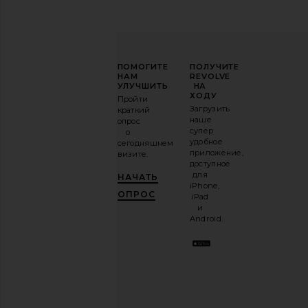
ПОВЫСЬТЕ
ПОМОГИТЕ
ПОЛУЧИТЕ
СВОЮ
НАМ
REVOLVE
ИГРУ
УЛУЧШИТЬ
НА
В
ХОДУ
Пройти
МОДЕ
Загрузить
краткий
наше
опрос
Подпишитесь
супер
о
на
удобное
сегодняшнем
нашу
приложение,
визите.
email-
доступное
рассылку
для
НАЧАТЬ
и
ПОЛУЧИ
iPhone,
10%!
.
ОПРОС
iPad
Это как
и
иметь
Android.
стильного
лучшего
друга.
Вы
можете
отказаться
в
любое