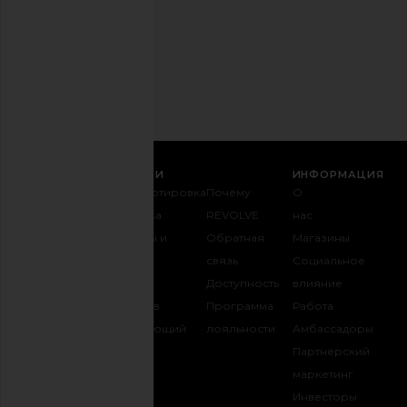
время.
Политика
конфиденциальности
Email
РЕГИСТРАЦИЯ
СЛУЖБА ПОДДЕРЖКИ
ИНФОРМАЦИЯ
Связаться с
Транспортировка
Почему
О
нами
и доставка
REVOLVE
нас
1-888-442-
Возвраты и
Обратная
Магазины
5830
обмен
связь
Социальное
Оплата
Таблица
Доступность
влияние
FAQ
размеров
Программа
Работа
Отслеживать
Одаривающий
лояльности
Амбассадоры
заказ
REVOLVE
Партнерский
маркетинг.
Инвесторы