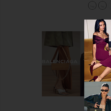
view 6 of 5 БОСОНОЖКИ DAX in White