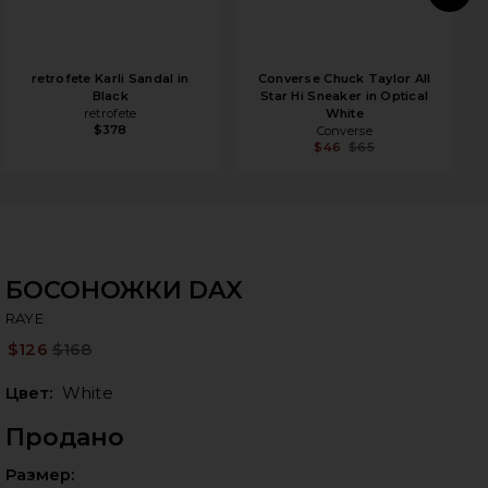
N
retrofete Karli Sandal in
Converse Chuck Taylor All
Black
Star Hi Sneaker in Optical
retrofete
White
$378
Converse
$46
$65
БОСОНОЖКИ DAX
R
bran
RAYE
$126
$168
Pre
Цвет:
White
Продано
Выб
Размер: