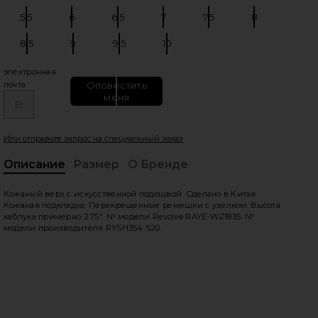
5.5
6
6.5
7
7.5
8
Размер:
Размер:
Размер:
Размер:
Размер:
Размер:
8.5
9
9.5
10
Размер:
Размер:
Размер:
Размер:
электронная
Оповестить
почта
меня
едующие слайды
Или отправьте запрос на специальный заказ
Описание
Размер
О Бренде
, C
Кожаный верх с искусственной подошвой. Сделано в Китае.
Кожаная подкладка. Перекрещенные ремешки с узелком. Высота
каблука примерно 2.75". № модели Revolve RAYE-WZ1835. №
модели производителя RYSH354 S20.