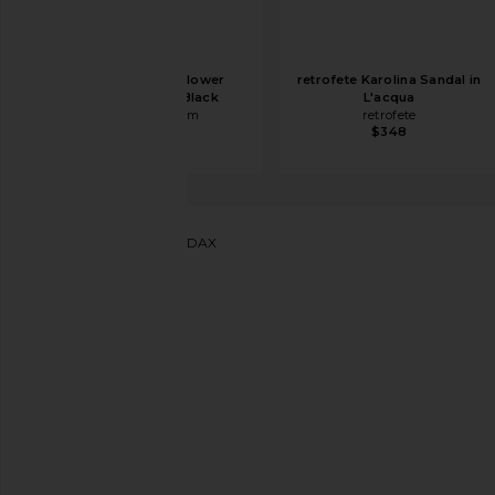
Magda Butrym Flower
retrofete Karolina Sandal in
Sandal Heel in Black
L'acqua
Magda Butrym
retrofete
$1,210
$348
RAYE
БОСОНОЖКИ DAX
избранноеRAYE Dax Heel in White