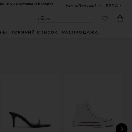
ЛАТНАЯ Доставка И Возврат
ВХОД
Нужна Помощь?
Развернуть Для
Поиск: Site
Избранные
Поиск
Ther
ИНЫ
ГОРЯЧИЙ СПИСОК
РАСПРОДАЖА