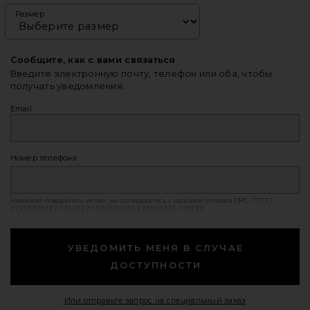
Размер
Сообщите, как с вами связаться
Введите электронную почту, телефон или оба, чтобы
получать уведомления.
Email
Номер телефона
Нажимая «Уведомить меня», вы соглашаетесь с нашими
Условия СМС
. ?????
??????????? ?????? ?? ????????? ? ???????? ??????.
УВЕДОМИТЬ МЕНЯ В СЛУЧАЕ
ДОСТУПНОСТИ
Opens in a mod
Или отправьте запрос на специальный заказ