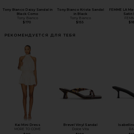
Tony Bianco Daisy Sandal in
Tony Bianco Krista Sandal
FEMME LA Mae
Black Como
in Black
Satin
Tony Bianco
Tony Bianco
FEMM
$170
$155
$1
РЕКОМЕНДУЕТСЯ ДЛЯ ТЕБЯ
Kai Mini Dress
Brevel Vinyl Sandal
Isabelli
MORE TO COME
Dolce Vita
RA