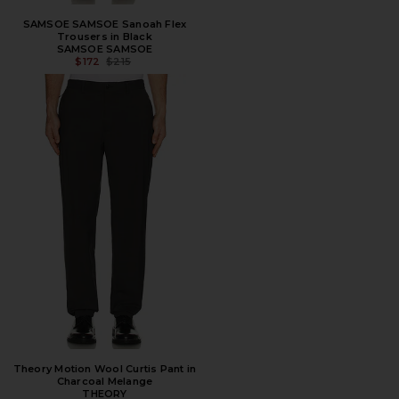
SAMSOE SAMSOE Sanoah Flex
Trousers in Black
SAMSOE SAMSOE
ПРЕДЫДУЩАЯ ЦЕНА:
$172
$215
Theory Motion Wool Curtis Pant in
Charcoal Melange
THEORY