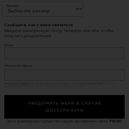
Размер
Сообщите, как с вами связаться
Введите электронную почту, телефон или оба, чтобы
получать уведомления.
Email
Номер телефона
Нажимая «Уведомить меня», вы соглашаетесь с нашими
Условия СМС
. ?????
??????????? ?????? ?? ????????? ? ???????? ??????.
УВЕДОМИТЬ МЕНЯ В СЛУЧАЕ
ДОСТУПНОСТИ
Этот размер доступен
На нашем дочернем сайте
FWRD