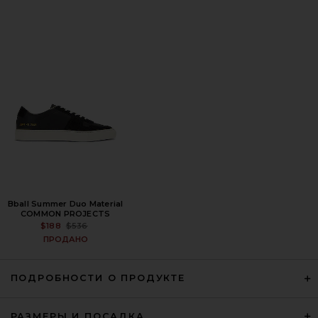
Polo Ralph Lauren Stretch Chino
Pant in Nautical Ink
POLO RALPH LAUREN
$125
Bball Summer Duo Material
COMMON PROJECTS
PREVIOUS PRICE:
$188
$536
ПРОДАНО
ПОДРОБНОСТИ О ПРОДУКТЕ
РАЗМЕРЫ И ПОСАДКА