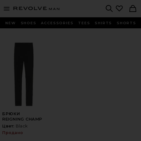
Revolve
menu - shows more content
Search
NEW
SHOES
ACCESSORIES
TEES
SHIRTS
SHORTS
БРЮКИ
REIGNING CHAMP
Цвет:
Black
Продано