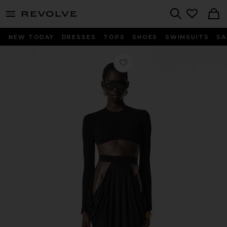
menu - shows more content
Revolve, Apparel & Fashion
Search
NEW TODAY
DRESSES
TOPS
SHOES
SWIMSUITS
SA
Любимое ЮБКА AUBIN