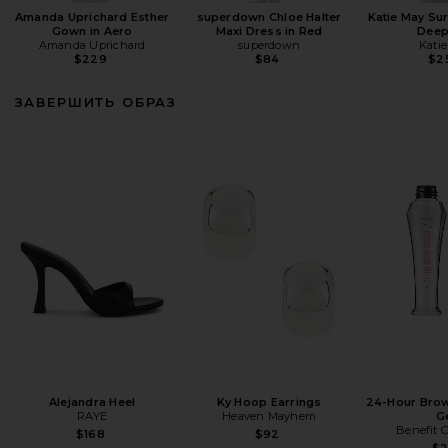
Amanda Uprichard Esther
superdown Chloe Halter
Katie May Sur
Gown in Aero
Maxi Dress in Red
Deep
Amanda Uprichard
superdown
Kati
$229
$84
$2
ЗАВЕРШИТЬ ОБРАЗ
Alejandra Heel
Ky Hoop Earrings
24-Hour Brow
RAYE
Heaven Mayhem
G
Benefit 
$168
$92
$