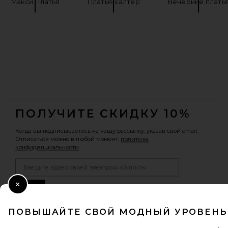
Макси Платья
Платья-халтер
Вечерние плать
FOOTER
ПОЛУЧИТЕ СКИДКУ 10%
Когда вы подписываетесь на нашу рассылку, указав свой email.
Отписаться можно в любой момент.
политика
конфиденциальности
Email Address
Sign Up
Close Modal
ПОВЫШАЙТЕ СВОЙ МОДНЫЙ УРОВЕНЬ