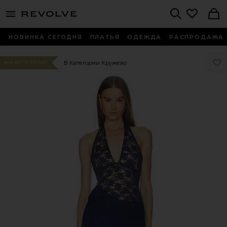
menu - shows more content
Revolve, Apparel & Fashion
Search
НОВИНКА СЕГОДНЯ
ПЛАТЬЯ
ОДЕЖДА
РАСПРОДАЖА
Люб
Люб
В Категории Кружево
#114 БЕСТСЕЛЛЕР