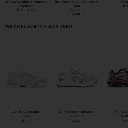
Dusky Orchid & Asphalt
Brunnera Blue, & Gibraltar
Sal
Salomon
Sea
$1
Previous price:
$124
$165
Salomon
$160
РЕКОМЕНДУЕТСЯ ДЛЯ ТЕБЯ
Gel-NYC Sneaker
XT-Whisper Sneaker
XT-6 S
Asics
Salomon
Sal
$150
$145
$1