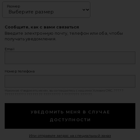
Размер
Сообщите, как с вами связаться
Введите электронную почту, телефон или оба, чтобы
получать уведомления.
Email
Номер телефона
Нажимая «Уведомить меня», вы соглашаетесь с нашими
Условия СМС
. ?????
??????????? ?????? ?? ????????? ? ???????? ??????.
УВЕДОМИТЬ МЕНЯ В СЛУЧАЕ
ДОСТУПНОСТИ
Opens in a mod
Или отправьте запрос на специальный заказ