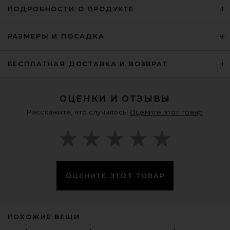
ПОДРОБНОСТИ О ПРОДУКТЕ
РАЗМЕРЫ И ПОСАДКА
Nike Moon Shoe OG Sneaker in
Soft Pearl & Black
БЕСПЛАТНАЯ ДОСТАВКА И ВОЗВРАТ
Nike
$105
ОЦЕНКИ И ОТЗЫВЫ
Расскажите, что случилось!
Оцените этот товар
ОЦЕНИТЕ ЭТОТ ТОВАР
ПОХОЖИЕ ВЕЩИ