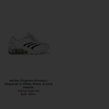
adidas Originals Predator
Megaride in White, Black, & Gold
Metallic
adidas Originals
Предыдущая цена:
$96
$160