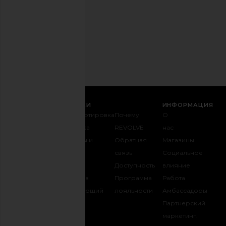
любое
время.
Политика
конфиденциальности
Email
РЕГИСТРАЦИЯ
СЛУЖБА ПОДДЕРЖКИ
ИНФОРМАЦИЯ
Связаться с
Транспортировка
Почему
О
нами
и доставка
REVOLVE
нас
1-888-442-
Возвраты и
Обратная
Магазины
5830
обмен
связь
Социальное
Оплата
Таблица
Доступность
влияние
FAQ
размеров
Программа
Работа
Отслеживать
Одаривающий
лояльности
Амбассадоры
заказ
REVOLVE
Партнерский
маркетинг.