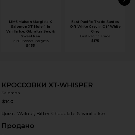
N
MM6 Maison Margiela X
East Pacific Trade Santos
Salomon XT Mule 4 in
Off White Grey in Off White
Vanilla Ice, Gibraltar Sea, &
Grey
Sweet Pea
East Pacific Trade
$175
MM6 Maison Margiela
$455
КРОССОВКИ XT-WHISPER
Sa
bran
Salomon
$140
Цвет:
Walnut, Bitter Chocolate & Vanilla Ice
Продано