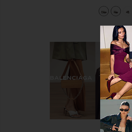
ocolate & Vanilla Ice
view 7 of 6 КРОССОВКИ XT-WHISPER in Walnut, Bitter Choc