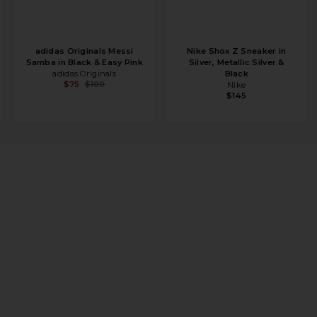
adidas Originals Messi
Nike Shox Z Sneaker in
Samba in Black & Easy Pink
Silver, Metallic Silver &
adidas Originals
Black
$75
$100
Nike
$145
ter Chocolate & Vanilla Ice