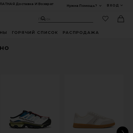
ЛАТНАЯ Доставка И Возврат
ВХОД
Нужна Помощь?
Развернуть Для
Поиск: Site
Избранные
Поиск
Ther
ИНЫ
ГОРЯЧИЙ СПИСОК
РАСПРОДАЖА
но