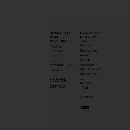
ПОВЫСЬТЕ
ПОМОГИТЕ
ПОЛУЧИТЕ
СВОЮ
НАМ
REVOLVE
ИГРУ
УЛУЧШИТЬ
НА
В
ХОДУ
Пройти
МОДЕ
Загрузить
краткий
наше
опрос
Подпишитесь
супер
о
на
удобное
сегодняшнем
нашу
приложение,
визите.
email-
доступное
рассылку
для
НАЧАТЬ
и
ПОЛУЧИ
iPhone,
10%!
.
ОПРОС
iPad
Это как
и
иметь
Android.
стильного
лучшего
друга.
Вы
можете
отказаться
в