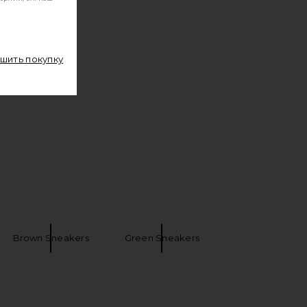
ршить покупку
Brown Sneakers
Green Sneakers