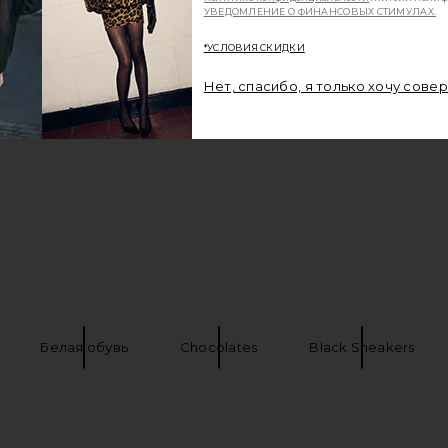
УВЕДОМЛЕНИЕ О ФИНАНСОВЫХ СТИМУЛАХ.
*УСЛОВИЯ СКИДКИ
Нет, спасибо, я только хочу сове
Белая обувь
Chocolates
Black Sneakers