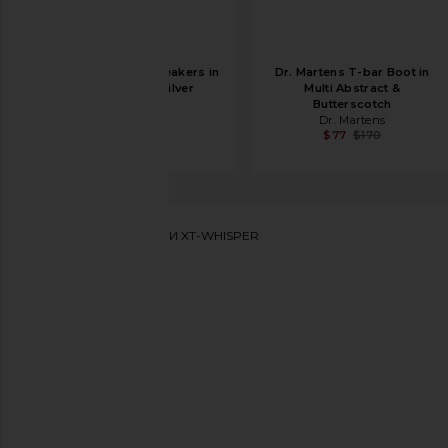
Asics GT-2160 Sneakers in
Dr. Martens T-bar Boot in
Black & Pure Silver
Multi Abstract &
Asics
Butterscotch
$120
Dr. Martens
$77
$170
Salomon
КРОССОВКИ XT-WHISPER
избранноеSalomon XT-Whisper Sneaker in Walnut, Bit