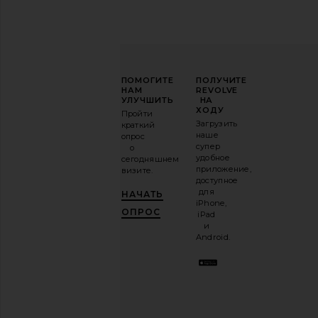
ПОВЫСЬТЕ
ПОМОГИТЕ
ПОЛУЧИТЕ
СВОЮ
НАМ
REVOLVE
ИГРУ
УЛУЧШИТЬ
НА
В
ХОДУ
Пройти
МОДЕ
Загрузить
краткий
наше
опрос
Подпишитесь
супер
о
на
удобное
сегодняшнем
нашу
приложение,
визите.
email-
доступное
рассылку
для
НАЧАТЬ
и
ПОЛУЧИ
iPhone,
10%!
.
ОПРОС
iPad
Это как
и
иметь
Android.
стильного
лучшего
друга.
Вы
можете
отказаться
в