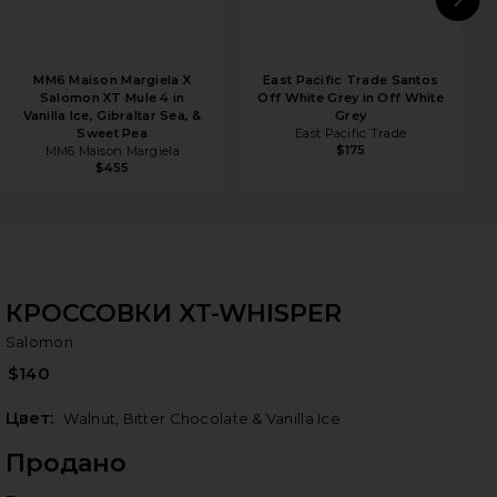
N
MM6 Maison Margiela X
East Pacific Trade Santos
Salomon XT Mule 4 in
Off White Grey in Off White
Vanilla Ice, Gibraltar Sea, &
Grey
Sweet Pea
East Pacific Trade
$175
MM6 Maison Margiela
$455
КРОССОВКИ XT-WHISPER
Sa
bran
Salomon
$140
Цвет:
Walnut, Bitter Chocolate & Vanilla Ice
Продано