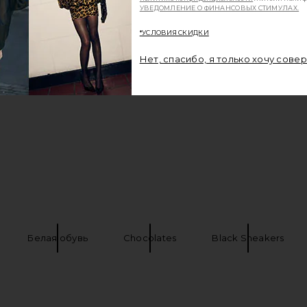
УВЕДОМЛЕНИЕ О ФИНАНСОВЫХ СТИМУЛАХ.
*УСЛОВИЯ СКИДКИ
Нет, спасибо, я только хочу сове
Белая обувь
Chocolates
Black Sneakers