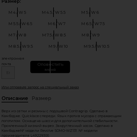
Выб
Размер:
M 4 / W 5
M 4.5 / W 5.5
M 5 / W 6
Размер:
Размер:
Размер:
M 5.5 / W 6.5
M 6 / W 7
M 6.5 / W 7.5
Размер:
Размер:
Размер:
M 7 / W 8
M 7.5 / W 8.5
M 8 / W 9
Размер:
Размер:
Размер:
M 8.5 / W 9.5
M 9 / W 10
M 9.5 / W 10.5
едующие слайды
Размер:
Размер:
Размер:
электронная
Оповестить
почта
меня
Или отправьте запрос на специальный заказ
Описание
Размер
, C
Верх из сетки и резины с подошвой Contragrip. Сделано в
Камбодже. Quicklace спереди. Язык против мусора с отражающим
логотипом. Оснащена шасси для дополнительной стабильности.
Проклеенный низкий вырез. Закругленный носок. Сделано в
Камбодже№ модели Revolve SOMO-WZ131. № модели
производителя L49229300.