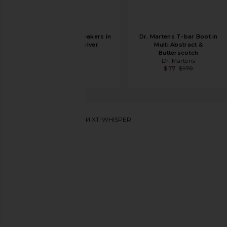
Asics GT-2160 Sneakers in
Dr. Martens T-bar Boot in
Black & Pure Silver
Multi Abstract &
Asics
Butterscotch
$120
Dr. Martens
$77
$170
Salomon
КРОССОВКИ XT-WHISPER
избранноеSalomon XT-Whisper Sneaker in Walnut, Bit