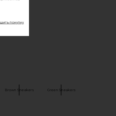
ршить покупку
Brown Sneakers
Green Sneakers