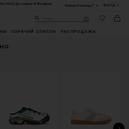
ЛАТНАЯ Доставка И Возврат
ВХОД
Нужна Помощь?
Развернуть Для
Поиск: Site
Избранные
Поиск
Визуальный поиск
Ther
ИНЫ
ГОРЯЧИЙ СПИСОК
РАСПРОДАЖА
но