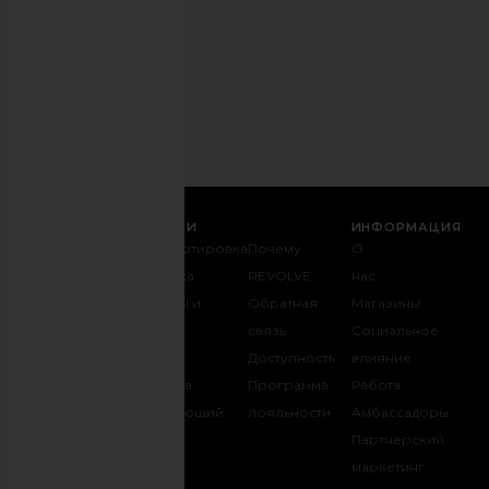
любое
время.
Политика
конфиденциальности
Email
РЕГИСТРАЦИЯ
СЛУЖБА ПОДДЕРЖКИ
ИНФОРМАЦИЯ
Связаться с
Транспортировка
Почему
О
нами
и доставка
REVOLVE
нас
1-888-442-
Возвраты и
Обратная
Магазины
5830
обмен
связь
Социальное
Оплата
Таблица
Доступность
влияние
FAQ
размеров
Программа
Работа
Отслеживать
Одаривающий
лояльности
Амбассадоры
заказ
REVOLVE
Партнерский
маркетинг.