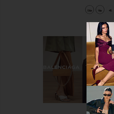
ocolate & Vanilla Ice
view 7 of 6 КРОССОВКИ XT-WHISPER in Walnut, Bitter Choc