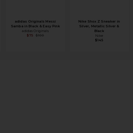
adidas Originals Messi
Nike Shox Z Sneaker in
Samba in Black & Easy Pink
Silver, Metallic Silver &
adidas Originals
Black
$75
$100
Nike
$145
ter Chocolate & Vanilla Ice