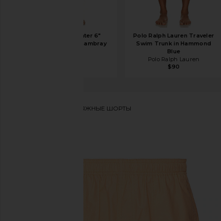
onia Land To Water 6"
Polo Ralph Lauren Traveler
Shorts in Stone Chambray
Swim Trunk in Hammond
onia
Blue
$140
Polo Ralph Lauren
$90
SATURDAYS NYC
ПЛЯЖНЫЕ ШОРТЫ
избранноеSATURDAYS NYC Talley Swim Short in Ap