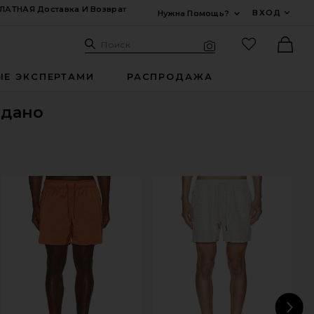
ЛАТНАЯ Доставка И Возврат
ВХОД
Нужна Помощь?
Развернуть Для
Поиск: Site
Избранные
Поиск
Визуальный поиск
Ther
ЫЕ ЭКСПЕРТАМИ
РАСПРОДАЖА
одано