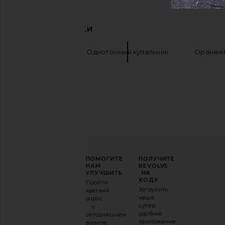
ПОХОЖИЕ ВЕЩИ
Пляжные
Однотонный купальник
Оранжев
ПОВЫСЬТЕ
ПОМОГИТЕ
ПОЛУЧИТЕ
СВОЮ
НАМ
REVOLVE
ИГРУ
УЛУЧШИТЬ
НА
В
ХОДУ
Пройти
МОДЕ
Загрузить
краткий
наше
опрос
Подпишитесь
супер
о
на
удобное
сегодняшнем
нашу
приложение,
визите.
email-