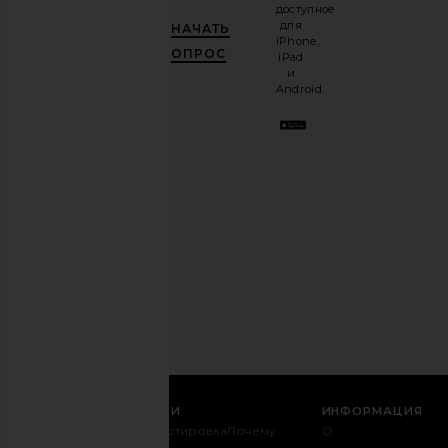
доступное
рассылку
для
НАЧАТЬ
и
ПОЛУЧИ
iPhone,
10%!
.
ОПРОС
iPad
Это как
и
иметь
Android.
стильного
лучшего
друга.
Вы
можете
отказаться
в
любое
время.
Политика
конфиденциальности
Email
РЕГИСТРАЦИЯ
СЛУЖБА ПОДДЕРЖКИ
ИНФОРМАЦИЯ
Связаться с
Транспортировка
Почему
О