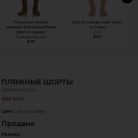
N
Frescobol Carioca
OAS Golconda Swim Short
Salvador Elasticated Swim
in Cream
Short in Copper
OAS
$100
Frescobol Carioca
$185
ПЛЯЖНЫЕ ШОРТЫ
SA
bran
SATURDAYS NYC
$39
$125
Pre
Цвет:
Apricot Wash
Продано
Выб
Размер: