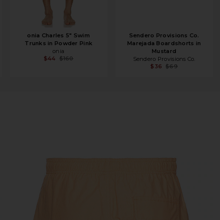
onia Charles 5" Swim
Sendero Provisions Co.
Trunks in Powder Pink
Marejada Boardshorts in
onia
Mustard
$44
$160
Sendero Provisions Co.
$36
$69
ricot Wash