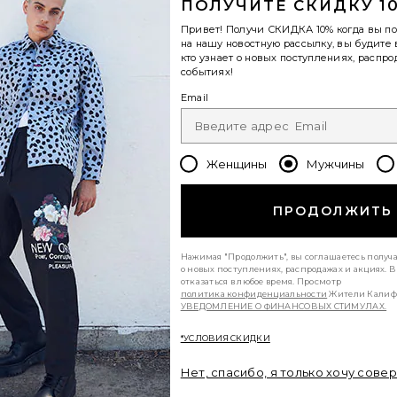
ПОЛУЧИТЕ СКИДКУ 1
view 1 of 3 ПЛЯЖНЫЕ ШОРТЫ in Apricot Wash
v
Привет! Получи
СКИДКА 10%
когда вы п
на нашу новостную рассылку, вы будите 
кто узнает о новых поступлениях, распро
событиях!
S
S
S
Email
Женщины
Мужчины
ПРОДОЛЖИТЬ
Нажимая "Продолжить", вы соглашаетесь получ
о новых поступлениях, распродажах и акциях. 
отказаться в любое время. Просмотр
политика конфиденциальности
Жители Калиф
УВЕДОМЛЕНИЕ О ФИНАНСОВЫХ СТИМУЛАХ.
*УСЛОВИЯ СКИДКИ
Нет, спасибо, я только хочу сове