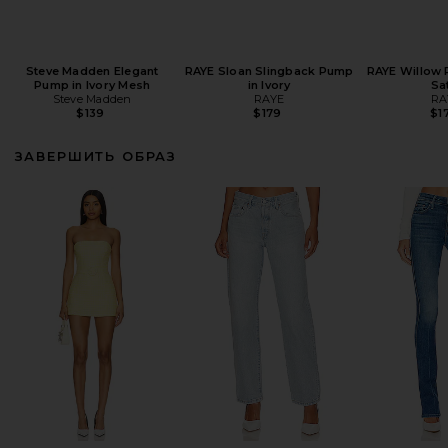
Steve Madden Elegant
RAYE Sloan Slingback Pump
RAYE Willow 
Pump in Ivory Mesh
in Ivory
Sa
Steve Madden
RAYE
RA
$139
$179
$1
ЗАВЕРШИТЬ ОБРАЗ