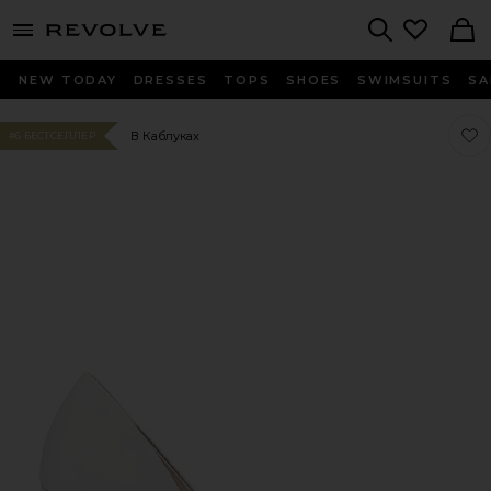
menu - shows more content
Revolve, Apparel & Fashion
Search
NEW TODAY
DRESSES
TOPS
SHOES
SWIMSUITS
SA
Люб
Люб
В Каблуках
#6 БЕСТСЕЛЛЕР