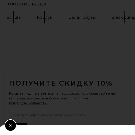
ПОХОЖИЕ ВЕЩИ
Schutz
Каблук
Белая обувь
Black pum
FOOTER
ПОЛУЧИТЕ СКИДКУ 10%
Когда вы подписываетесь на нашу рассылку, указав свой email.
Отписаться можно в любой момент.
политика
конфиденциальности
Email Address
Sign Up
Close Modal