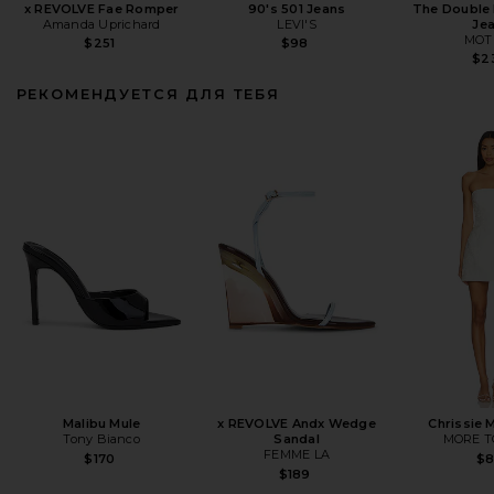
x REVOLVE Fae Romper
90's 501 Jeans
The Double 
Amanda Uprichard
LEVI'S
Je
MOT
$251
$98
$2
РЕКОМЕНДУЕТСЯ ДЛЯ ТЕБЯ
Malibu Mule
x REVOLVE Andx Wedge
Chrissie 
Tony Bianco
Sandal
MORE T
FEMME LA
$170
$
$189