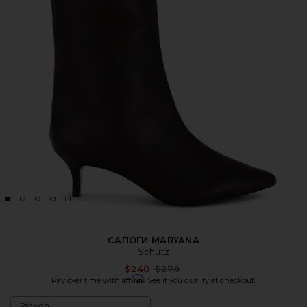
САПОГИ MARYANA
Schutz
Previous price:
$240
$278
Affirm
Pay over time with
. See if you qualify at checkout.
Размер