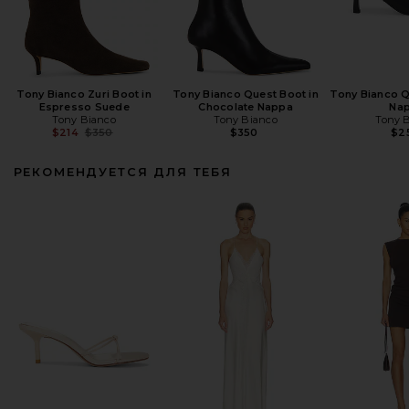
Tony Bianco Zuri Boot in
Tony Bianco Quest Boot in
Tony Bianco Q
Espresso Suede
Chocolate Nappa
Na
Tony Bianco
Tony Bianco
Tony 
Previous price:
$214
$350
$350
$2
РЕКОМЕНДУЕТСЯ ДЛЯ ТЕБЯ