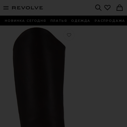
menu - shows more content
Revolve, Apparel & Fashion
Search
НОВИНКА СЕГОДНЯ
ПЛАТЬЯ
ОДЕЖДА
РАСПРОДАЖА
Любимое САПОГИ MARYANA