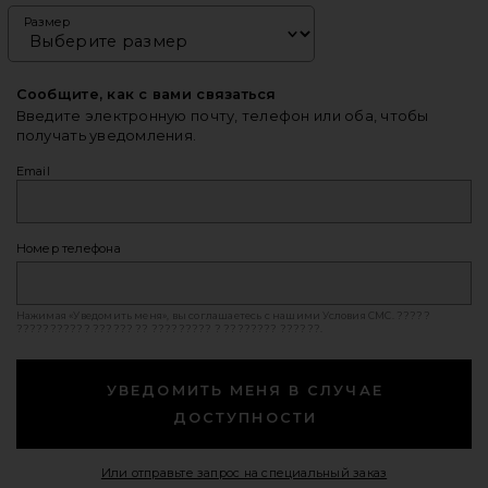
Размер
Сообщите, как с вами связаться
Введите электронную почту, телефон или оба, чтобы
получать уведомления.
Email
Номер телефона
Нажимая «Уведомить меня», вы соглашаетесь с нашими
Условия СМС
. ?????
??????????? ?????? ?? ????????? ? ???????? ??????.
УВЕДОМИТЬ МЕНЯ В СЛУЧАЕ
ДОСТУПНОСТИ
Opens in a mod
Или отправьте запрос на специальный заказ