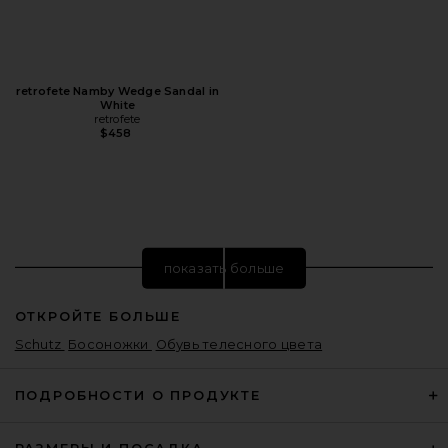
retrofete Namby Wedge Sandal in
White
retrofete
$458
показать больше
ОТКРОЙТЕ БОЛЬШЕ
Schutz
Босоножки
Обувь телесного цвета
ПОДРОБНОСТИ О ПРОДУКТЕ