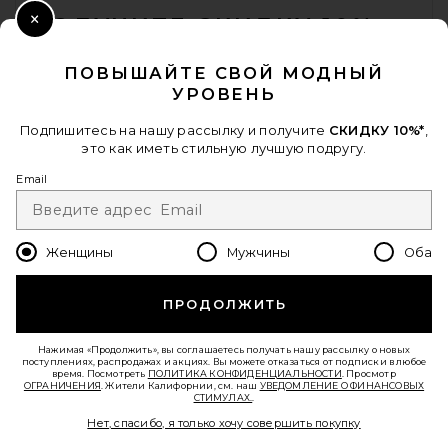
retrofete
$398
ПОЛУЧИТЕ СКИДКУ 10%
Close Modal
Когда вы подписываетесь на нашу рассылку, указав свой email.
ПОВЫШАЙТЕ СВОЙ МОДНЫЙ
Отписаться можно в любой момент.
политика
УРОВЕНЬ
конфиденциальности
Email Address
Подпишитесь на нашу рассылку и получите
СКИДКУ 10%*
,
это как иметь стильную лучшую подругу.
Sign Up
Email
Женщины
Мужчины
Оба
ru
USD
Change Country Regions Preferences - 
ПРОДОЛЖИТЬ
ПОМОГИТЕ НАМ СТАТЬ ЛУЧШЕ!
Пройти краткий опрос о сегодняшнем визите.
Вперед!
Нажимая «Продолжить», вы соглашаетесь получать нашу рассылку о новых
поступлениях, распродажах и акциях. Вы можете отказаться от подписки в любое
Lusso Cloud Pelli Sandal in Jet
время. Посмотреть
ПОЛИТИКА КОНФИДЕНЦИАЛЬНОСТИ
. Просмотр
Black & Matte Black
ОГРАНИЧЕНИЯ
. Жители Калифорнии, см. наш
УВЕДОМЛЕНИЕ О ФИНАНСОВЫХ
Lusso Cloud
СТИМУЛАХ.
.
СЛУЖБА ПОДДЕРЖКИ
Предыдущая цена:
$95
$135
Нет, спасибо, я только хочу совершить покупку