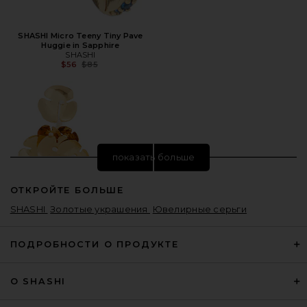
SHASHI Micro Teeny Tiny Pave
Huggie in Sapphire
SHASHI
Предыдущая цена:
$56
$85
показать больше
ОТКРОЙТЕ БОЛЬШЕ
SHASHI
Золотые украшения
Ювелирные серьги
ПОДРОБНОСТИ О ПРОДУКТЕ
О SHASHI
Lovers and Friends Bella Earrings