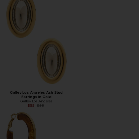
Galley Los Angeles Ash Stud
Earrings in Gold
Galley Los Angeles
Предыдущая цена:
$55
$58