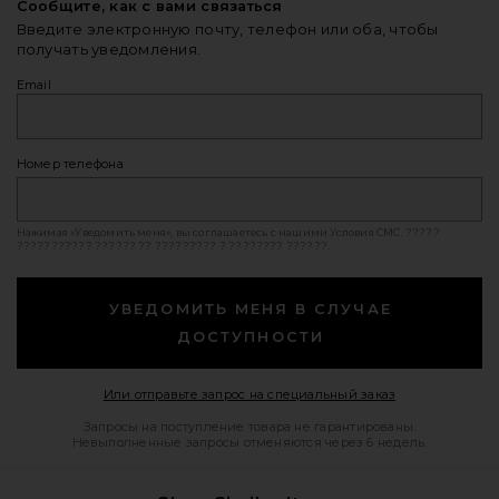
Сообщите, как с вами связаться
Введите электронную почту, телефон или оба, чтобы
получать уведомления.
Email
Номер телефона
Нажимая «Уведомить меня», вы соглашаетесь с нашими
Условия СМС
. ?????
??????????? ?????? ?? ????????? ? ???????? ??????.
УВЕДОМИТЬ МЕНЯ В СЛУЧАЕ
ДОСТУПНОСТИ
Opens in a mod
Или отправьте запрос на специальный заказ
Запросы на поступление товара не гарантированы.
Невыполненные запросы отменяются через 6 недель.