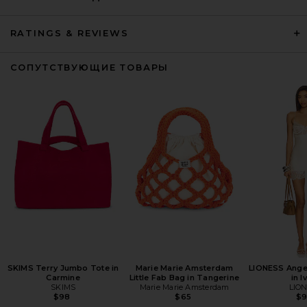
RATINGS & REVIEWS
СОПУТСТВУЮЩИЕ ТОВАРЫ
SKIMS Terry Jumbo Tote in
Marie Marie Amsterdam
LIONESS Angel
Carmine
Little Fab Bag in Tangerine
in I
SKIMS
Marie Marie Amsterdam
LIO
$98
$65
$