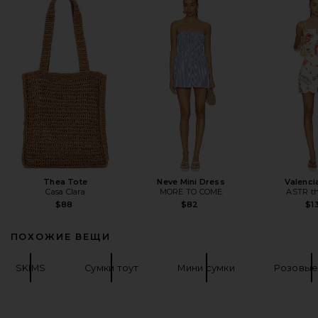
Thea Tote
Neve Mini Dress
Valenci
Casa Clara
MORE TO COME
ASTR th
$88
$82
$1
ПОХОЖИЕ ВЕЩИ
SKIMS
Сумки тоут
Мини сумки
Розовые