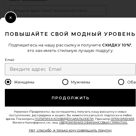
Email Address
Close Modal
Sign Up
ПОВЫШАЙТЕ СВОЙ МОДНЫЙ УРОВЕНЬ
Подпишитесь на нашу рассылку и получите
СКИДКУ 10%*
,
ru
USD
Change Country Regions Preferences - 
это как иметь стильную лучшую подругу.
Email
ПОМОГИТЕ НАМ СТАТЬ ЛУЧШЕ!
Пройти краткий опрос о сегодняшнем визите.
Вперед!
Женщины
Мужчины
Оба
СЛУЖБА ПОДДЕРЖКИ
ПРОДОЛЖИТЬ
© EMINENT, INC. (КОМПАНИЯ REVOLVE GROUP). ВСЕ ПРАВА ЗАЩИЩЕНЫ.
Нажимая «Продолжить», вы соглашаетесь получать нашу рассылку о новых
поступлениях, распродажах и акциях. Вы можете отказаться от подписки в любое
время. Посмотреть
ПОЛИТИКА КОНФИДЕНЦИАЛЬНОСТИ
. Просмотр
ОГРАНИЧЕНИЯ
.
Жители Калифорнии, см. наш
УВЕДОМЛЕНИЕ О ФИНАНСОВЫХ СТИМУЛАХ.
.
Нет, спасибо, я только хочу совершить покупку