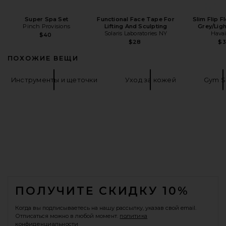
Super Spa Set
Functional Face Tape For
Slim Flip F
Pinch Provisions
Lifting And Sculpting
Grey/Lig
Solaris Laboratories NY
Hava
$40
$28
$
ПОХОЖИЕ ВЕЩИ
Инструменты и щеточки
Уход за кожей
Gym S
FOOTER
ПОЛУЧИТЕ СКИДКУ 10%
Когда вы подписываетесь на нашу рассылку, указав свой email.
Отписаться можно в любой момент.
политика
конфиденциальности