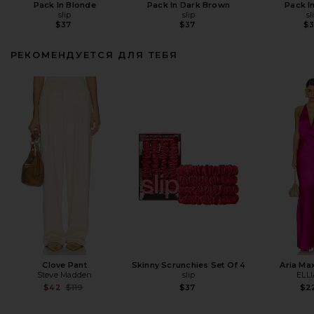
Pack In Blonde
Pack In Dark Brown
Pack I
slip
slip
sl
$37
$37
$3
РЕКОМЕНДУЕТСЯ ДЛЯ ТЕБЯ
Clove Pant
Skinny Scrunchies Set Of 4
Aria Ma
Steve Madden
slip
ELL
Previous price:
$42
$119
$37
$2