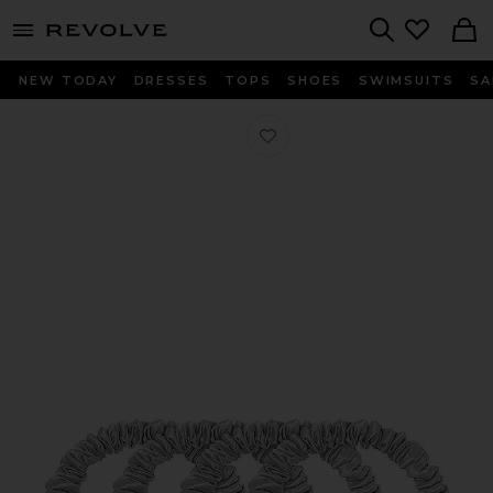
menu - shows more content
Revolve, Apparel & Fashion
Search
NEW TODAY
DRESSES
TOPS
SHOES
SWIMSUITS
SA
Любимое НАБОР РЕЗИНОК ДЛЯ ВОЛ