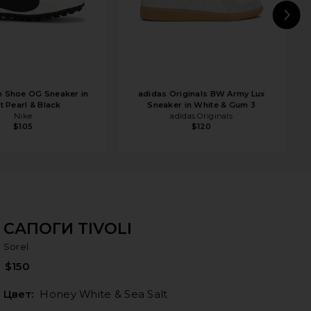
N
 Shoe OG Sneaker in
adidas Originals BW Army Lux
t Pearl & Black
Sneaker in White & Gum 3
Nike
adidas Originals
$105
$120
САПОГИ TIVOLI
So
bran
Sorel
$150
Цвет:
Honey White & Sea Salt