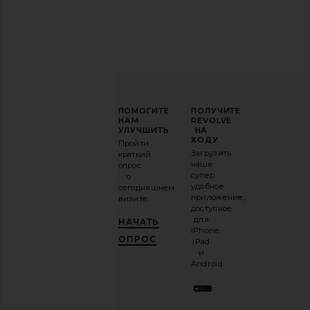
ПОВЫСЬТЕ
ПОМОГИТЕ
ПОЛУЧИТЕ
СВОЮ
НАМ
REVOLVE
ИГРУ
УЛУЧШИТЬ
НА
В
ХОДУ
Пройти
МОДЕ
Загрузить
краткий
наше
опрос
Подпишитесь
супер
о
на
удобное
сегодняшнем
нашу
приложение,
визите.
email-
доступное
рассылку
для
НАЧАТЬ
и
ПОЛУЧИ
iPhone,
10%!
.
ОПРОС
iPad
Это как
и
иметь
Android.
стильного
лучшего
друга.
Вы