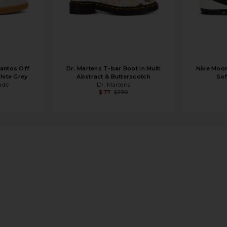
Santos Off
Dr. Martens T-bar Boot in Multi
Nike Moon
hite Grey
Abstract & Butterscotch
Sof
rade
Dr. Martens
$77
$170
lt