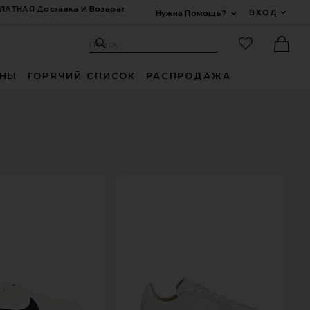
ЛАТНАЯ Доставка И Возврат
ВХОД
Нужна Помощь?
Развернуть Для
Поиск: Site
Избранные
Поиск
Ther
ИНЫ
ГОРЯЧИЙ СПИСОК
РАСПРОДАЖА