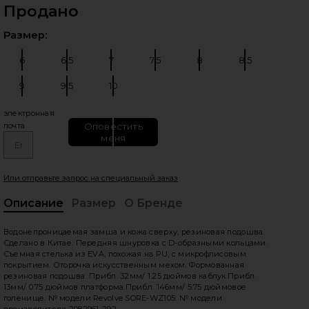
Продано
Выб
Размер:
6
6.5
7
7.5
8
8.5
Размер:
Размер:
Размер:
Размер:
Размер:
Размер:
9
9.5
10
Размер:
Размер:
Размер:
электронная
Оповестить
почта
меня
едующие слайды
Или отправьте запрос на специальный заказ
Описание
Размер
О Бренде
, C
Водонепроницаемая замша и кожа сверху, резиновая подошва.
Сделано в Китае. Передняя шнуровка с D-образными кольцами.
Съемная стелька из EVA, похожая на PU, с микрофлисовым
покрытием. Оторочка искусственным мехом. Формованная
резиновая подошва. Прибл. 32мм/ 1.25 дюймов каблук.Прибл.
13мм/ 0.75 дюймов платформа.Прибл. 146мм/ 5.75 дюймовое
голенище. № модели Revolve SORE-WZ105. № модели
производителя 2082961-292.