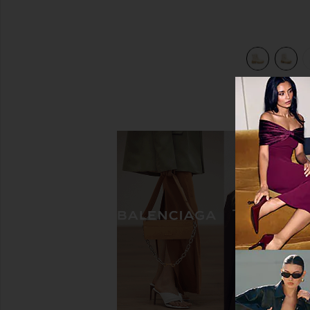
view 5 of 5 САПОГИ TIVOLI in Honey White & Sea Salt