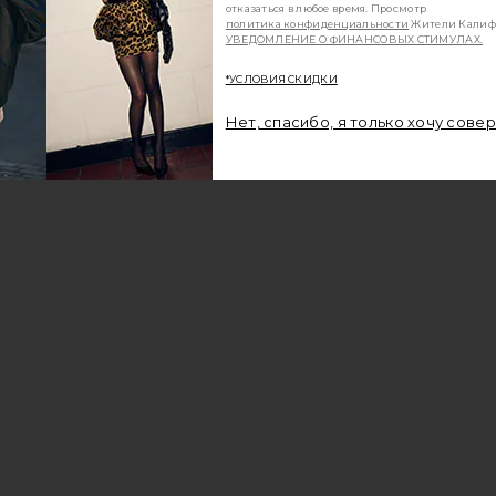
отказаться в любое время. Просмотр
политика конфиденциальности
Жители Калиф
УВЕДОМЛЕНИЕ О ФИНАНСОВЫХ СТИМУЛАХ.
*УСЛОВИЯ СКИДКИ
Нет, спасибо, я только хочу сове