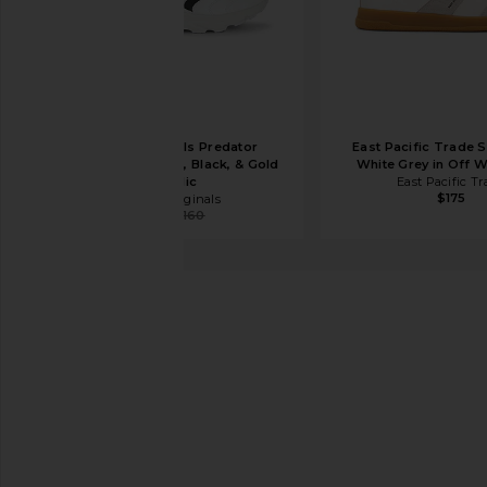
adidas Originals Predator
East Pacific Trade 
Megaride in White, Black, & Gold
White Grey in Off W
Metallic
East Pacific T
$175
adidas Originals
$96
$160
Sorel
САПОГИ TIVOLI
избранноеSorel Tivoli Boot in Honey White & Sea Sa