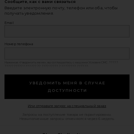
Сообщите, как с вами связаться
Введите электронную почту, телефон или оба, чтобы
получать уведомления.
Email
Номер телефона
Нажимая «Уведомить меня», вы соглашаетесь с нашими
Условия СМС
. ?????
??????????? ?????? ?? ????????? ? ???????? ??????.
УВЕДОМИТЬ МЕНЯ В СЛУЧАЕ
ДОСТУПНОСТИ
Opens in a mod
Или отправьте запрос на специальный заказ
Запросы на поступление товара не гарантированы.
Невыполненные запросы отменяются через 6 недель.