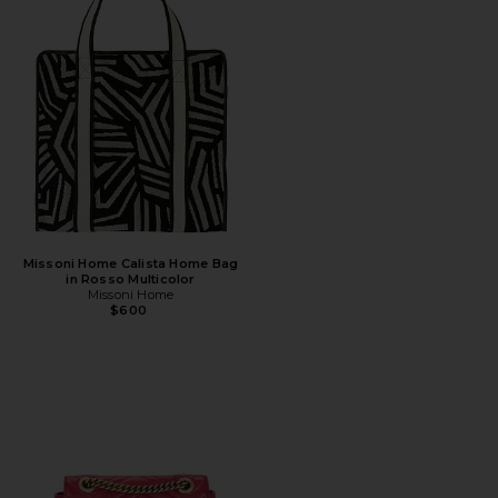
Missoni Home Calista Home Bag
in Rosso Multicolor
Missoni Home
$600