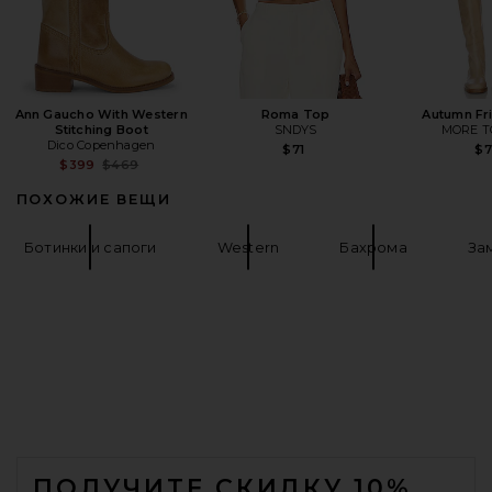
Ann Gaucho With Western
Roma Top
Autumn Fr
Stitching Boot
SNDYS
MORE T
Dico Copenhagen
$71
$
Previous price:
$399
$469
ПОХОЖИЕ ВЕЩИ
Ботинки и сапоги
Western
Бахрома
За
FOOTER
ПОЛУЧИТЕ СКИДКУ 10%