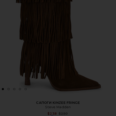
САПОГИ KINZEE FRINGE
Steve Madden
Previous price:
$238
$250