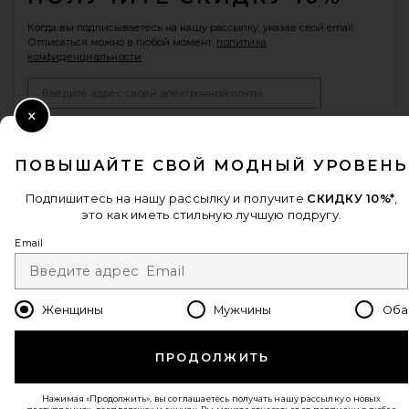
Когда вы подписываетесь на нашу рассылку, указав свой email.
Отписаться можно в любой момент.
политика
конфиденциальности
Email Address
Sign Up
Close Modal
ПОВЫШАЙТЕ СВОЙ МОДНЫЙ УРОВЕНЬ
Подпишитесь на нашу рассылку и получите
СКИДКУ 10%*
,
ru
USD
Change Country Regions Preferences - 
это как иметь стильную лучшую подругу.
Email
ПОМОГИТЕ НАМ СТАТЬ ЛУЧШЕ!
Пройти краткий опрос о сегодняшнем визите.
Вперед!
Женщины
Мужчины
Оба
СЛУЖБА ПОДДЕРЖКИ
ПРОДОЛЖИТЬ
© EMINENT, INC. (КОМПАНИЯ REVOLVE GROUP). ВСЕ ПРАВА ЗАЩИЩЕНЫ.
Нажимая «Продолжить», вы соглашаетесь получать нашу рассылку о новых