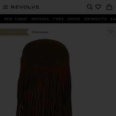
menu - shows more content
Revolve, Apparel & Fashion
Search
NEW TODAY
DRESSES
TOPS
SHOES
SWIMSUITS
SA
Люб
Люб
В Ботинках
#23 БЕСТСЕЛЛЕР